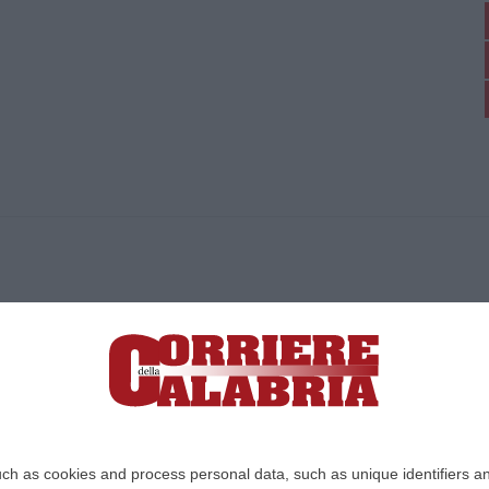
ica di News&Com S.r.l ©2012-
-2026. Tutti i diritti riservati.
ia, Lamezia Terme (CZ)
irettore responsabile Paola Militano |
Privacy
ch as cookies and process personal data, such as unique identifiers an