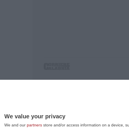
Corriere delle Calabria è una testata giornalist
P.IVA. 03199620794, Via del mare 6/G, S.Eufem
Iscrizione tribunale di Lamezia Terme 5/2011 - D
Effettua una ricerca sul Corriere delle Calabria
We value your privacy
We and our
partners
store and/or access information on a device, su