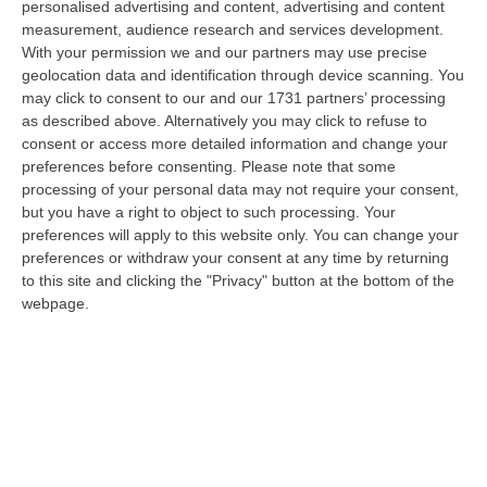
personalised advertising and content, advertising and content
appena 23 anni travolta da un Suv lo scorso 28 luglio mentre attraver…
measurement, audience research and services development.
06 Agosto, 14:07
With your permission we and our partners may use precise
geolocation data and identification through device scanning. You
Bloccati Nel Cuore Dell’Aspromonte, Salvato Un Gruppo Di 18
may click to consent to our and our 1731 partners’ processing
Persone Con 7 Minori
as described above. Alternatively you may click to refuse to
“Si è conclusa positivamente una complessa operazione di soccorso nel
consent or access more detailed information and change your
territorio di San Luca, dove un gruppo di 18 persone, tra cui sette mi…
preferences before consenting.
Please note that some
06 Agosto, 13:22
processing of your personal data may not require your consent,
but you have a right to object to such processing. Your
Destagionalizzazione, Occhiuto: «La Vera Sfida È Una Calabria
preferences will apply to this website only. You can change your
Attrattiva Tutto L’anno»
preferences or withdraw your consent at any time by returning
to this site and clicking the "Privacy" button at the bottom of the
“FALERNA Sono incoraggianti i dati contenuti nell’Anteprima dello studio
webpage.
“L’impatto delle politiche e degli investimenti in Destination Mark…
06 Agosto, 13:17
Un Museo Senza Barriere: Il MArRC Si Rinnova Nel Segno
Dell’accessibilità E Dell’inclusione
“REGGIO CALABRIA Nuovi spazi dedicati alla sosta e contenuti
multimediali e immersivi, percorsi e
mappe tattili, quiet room, wayfinding e nu…