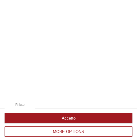
06 Agosto, 13:14
Edizioni provinciali
Catanzaro
Cosenza
Vibo Valentia
Reggio Calabria
Crotone
Rifiuto
Accetto
MORE OPTIONS