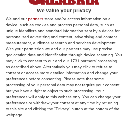
elettrificate Cosenza-Reggio Calabria,
We value your privacy
Cosenza-Sapri, Sibari-Cosenza e Melito
We and our
partners
store and/or access information on a
Porto Salvo-Villa San Giovanni
device, such as cookies and process personal data, such as
Pubblicato il: 20/03/23 – 14:07
unique identifiers and standard information sent by a device for
personalised advertising and content, advertising and content
measurement, audience research and services development.
With your permission we and our partners may use precise
ULTIME DAL CORRIERE DELLA CALABRIA
geolocation data and identification through device scanning. You
may click to consent to our and our 1731 partners’ processing
Laurea In Medicina, Arriva Il Decreto: Aumentano I Posti
as described above. Alternatively you may click to refuse to
consent or access more detailed information and change your
“ROMA Aumentano i posti disponibili per l’immatricolazione ai corsi di
preferences before consenting.
Please note that some
laurea magistrale in Medicina e Chirurgia, Odontoiatria e Protesi den…
processing of your personal data may not require your consent,
06 Agosto, 20:49
but you have a right to object to such processing. Your
preferences will apply to this website only. You can change your
La Rivista “America Journals” Celebra Lo Stilista Anton Giulio
preferences or withdraw your consent at any time by returning
Grande
to this site and clicking the "Privacy" button at the bottom of the
“«Rinomato per la sua impeccabile maestria artigianale e la sua
webpage.
creatività visionaria, ha trasformato la moda italiana in un’espressione
dur…