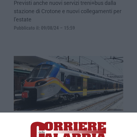
Previsti anche nuovi servizi treni+bus dalla
stazione di Crotone e nuovi collegamenti per
l’estate
Pubblicato il: 09/08/24 – 15:59
Due nuovi treni “Pop” consegnati alla
Calabria
Da oggi i mezzi viaggeranno sulle linee