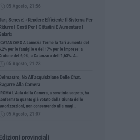
05 Agosto, 21:56
Tari, Senese: «Rendere Efficiente Il Sistema Per
Ridurre I Costi Per I Cittadini E Aumentare I
Salari»
“CATANZARO A Lamezia Terme la Tari aumenta del
6,2% per le famiglie e del 17% per le imprese; a
Crotone del 6,9%; a Catanzaro dell’1,63%. A…
05 Agosto, 21:23
Delmastro, No All’acquisizione Delle Chat.
Bagarre Alla Camera
“ROMA L’Aula della Camera, a scrutinio segreto, ha
confermato quanto già votato dalla Giunta delle
autorizzazioni, non consentendo alla magi…
05 Agosto, 21:07
Edizioni provinciali