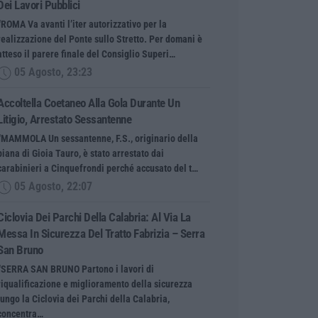
Dei Lavori Pubblici
“ROMA Va avanti l’iter autorizzativo per la
realizzazione del Ponte sullo Stretto. Per domani è
atteso il parere finale del Consiglio Superi…
05 Agosto, 23:23
Accoltella Coetaneo Alla Gola Durante Un
Litigio, Arrestato Sessantenne
“MAMMOLA Un sessantenne, F.S., originario della
piana di Gioia Tauro, è stato arrestato dai
carabinieri a Cinquefrondi perché accusato del t…
05 Agosto, 22:07
Ciclovia Dei Parchi Della Calabria: Al Via La
Messa In Sicurezza Del Tratto Fabrizia – Serra
San Bruno
“SERRA SAN BRUNO Partono i lavori di
riqualificazione e miglioramento della sicurezza
lungo la Ciclovia dei Parchi della Calabria,
concentra…