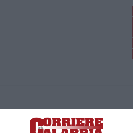
ica di News&Com S.r.l ©2012-
-2026. Tutti i diritti riservati.
ia, Lamezia Terme (CZ)
irettore responsabile Paola Militano |
Privacy