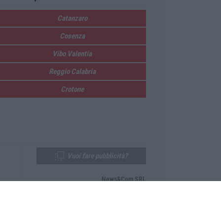
Catanzaro
Cosenza
Vibo Valentia
Reggio Calabria
Crotone
Vuoi fare pubblicità?
News&Com SRL
Telefono:
0968-53665
Email:
newsandcom@gmail.com