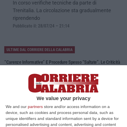
In corso verifiche tecniche da parte di
Trenitalia. La circolazione sta gradualmente
riprendendo
Pubblicato il: 28/07/24 – 21:14
ULTIME DAL CORRIERE DELLA CALABRIA
“Carenze Informative” E Procedure Spesso “saltate”. Le Criticità
Della Legislazione Regionale Nel 2025
“CATANZARO La Corte dei Conti promuove “con riserva” (con molte
riserve…) la produzione legislativa della Regione Calabria nel 2025.
Nella r…
08 Agosto, 14:34
We value your privacy
We and our
partners
store and/or access information on a
Travolge I Ciclisti E Poi Torna Indietro Per Investirli Ancora:
device, such as cookies and process personal data, such as
Fermato
unique identifiers and standard information sent by a device for
“Una mattinata in bicicletta si è trasformata in una scena di violenza a
personalised advertising and content, advertising and content