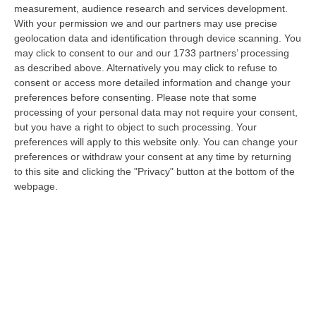
Lanzo Torinese, lungo la strada che conduce verso Coassolo. Un auto…
measurement, audience research and services development.
08 Agosto, 13:18
With your permission we and our partners may use precise
geolocation data and identification through device scanning. You
Investimenti Sostenibili 4.0, 448 Milioni Per Le Imprese Del Sud
may click to consent to our and our 1733 partners’ processing
as described above. Alternatively you may click to refuse to
“Quattrocentoquarantotto milioni di euro per sostenere gli investimenti
consent or access more detailed information and change your
innovativi e sostenibili delle imprese del Mezzogiorno, Calabria com…
preferences before consenting.
Please note that some
08 Agosto, 12:29
processing of your personal data may not require your consent,
but you have a right to object to such processing. Your
Elettricista Morto Folgorato A Calanna, Disposta L’autopsia:
preferences will apply to this website only. You can change your
Sequestrato Il Furgone Della Ditta
preferences or withdraw your consent at any time by returning
“REGGIO CALABRIA La Procura della Repubblica di Reggio Calabria ha
to this site and clicking the "Privacy" button at the bottom of the
disposto l’autopsia sul corpo di Antonino Fabio Calabrò, l’elettricista d…
webpage.
08 Agosto, 12:09
Cresce L’attesa Per La XXV Festa Nazionale Dello Stocco Di
Cittanova
“CITTANOVA E’ già iniziato il conto alla rovescia in vista della XXV Festa
Nazionale dello Stocco di Cittanova. Il celebre evento dell’estat…
08 Agosto, 11:40