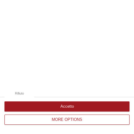
Edizioni provinciali
Catanzaro
Cosenza
Vibo Valentia
Reggio Calabria
Crotone
Rifiuto
Accetto
MORE OPTIONS
Corriere delle Calabria è una testata giornalistica di News&Com S.r.l
©2012-
-2026. Tutti i diritti riservati.