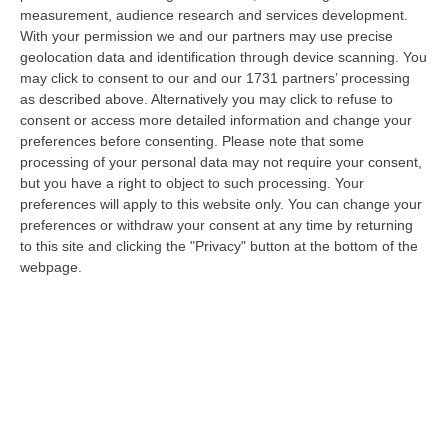
“REGGIO CALABRIA Una struttura aziendale “ombra”, diretta occultamente
measurement, audience research and services development.
da un imprenditore condannato in via definitiva per concorso esterno…
With your permission we and our partners may use precise
geolocation data and identification through device scanning. You
06 Agosto, 11:55
may click to consent to our and our 1731 partners’ processing
as described above. Alternatively you may click to refuse to
Reggio Calabria, Due Poliziotti Fuori Servizio Salvano Una Donna
consent or access more detailed information and change your
Colta Da Un Malore In Spiaggia
preferences before consenting.
Please note that some
“REGGIO CALABRIA Nei giorni scorsi, due poliziotti del Commissariato di
processing of your personal data may not require your consent,
Pubblica Sicurezza di Gioia Tauro, liberi dal servizio, sono interve…
but you have a right to object to such processing. Your
06 Agosto, 11:52
preferences will apply to this website only. You can change your
preferences or withdraw your consent at any time by returning
Musica In Lutto, Morto A 86 Anni Il Cantautore Francesco Guccini
to this site and clicking the "Privacy" button at the bottom of the
webpage.
“È morto Francesco Guccini, uno dei più grandi cantautori italiani. Il
“Maestrone” si è spento questa mattina a Pavana, sull’Appennino tosco…
06 Agosto, 11:22
Gelato, In Calabria Le Famiglie Spendono 60 Milioni L’anno
“CATANZARO Le famiglie calabresi spendono ogni anno circa 60 milioni
di euro per acquistare gelati e oltre sette laboratori su dieci presen…
06 Agosto, 11:21