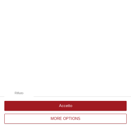
Edizioni provinciali
Catanzaro
Cosenza
Vibo Valentia
Reggio Calabria
Crotone
Rifiuto
Accetto
MORE OPTIONS
Corriere delle Calabria è una testata giornalistica di News&Com S.r.l
©2012-
-2026. Tutti i diritti riservati.