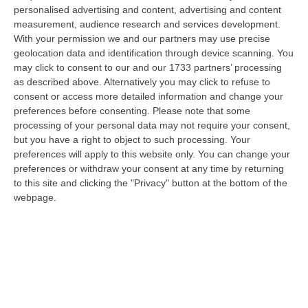
“ROMA Aumentano i posti disponibili per l’immatricolazione ai corsi di
personalised advertising and content, advertising and content
laurea magistrale in Medicina e Chirurgia, Odontoiatria e Protesi den…
measurement, audience research and services development.
With your permission we and our partners may use precise
06 Agosto, 20:49
geolocation data and identification through device scanning. You
may click to consent to our and our 1733 partners’ processing
La Rivista “America Journals” Celebra Lo Stilista Anton Giulio
as described above. Alternatively you may click to refuse to
Grande
consent or access more detailed information and change your
“«Rinomato per la sua impeccabile maestria artigianale e la sua
preferences before consenting.
Please note that some
creatività visionaria, ha trasformato la moda italiana in un’espressione
processing of your personal data may not require your consent,
dur…
but you have a right to object to such processing. Your
06 Agosto, 20:48
preferences will apply to this website only. You can change your
preferences or withdraw your consent at any time by returning
Dai Piani Per Il Rischio Sismico Al Welfare, I Provvedimenti
to this site and clicking the "Privacy" button at the bottom of the
Approvati Dalla Giunta Regionale
webpage.
“CATANZARO La Giunta della Regione Calabria, nella seduta odierna, su
proposta del presidente Roberto Occhiuto, ha approvato il nuovo Protoc…
06 Agosto, 20:03
Reggio Calabria, Bernini In Visita Alla Mediterranea: «Qui La
Facoltà Di Medicina? Valuteremo La Domanda»