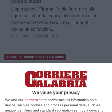
NOMI E VIDEO
L’operazione “Piramidi” delle fiamme gialle
sgomina la banda e porta al sequestro di un
milione e mezzo di euro. Tra gli indagati
anche un ex funzion…
Pubblicato il: 27/05/20 – 8:32
ULTIME DAL CORRIERE DELLA CALABRIA
Sistema Bibliotecario Vibonese, La Dura Replica Di Soriano E
Romeo: «Il Fallimento È Di Chi Ha Staccato La Spina»
“VIBO VALENTIA «In queste ore si stanno susseguendo dichiarazioni e
prese di posizione sul futuro del Sistema Bibliotecario Vibonese.
Compre…
We value your privacy
06 Agosto, 22:18
We and our
partners
store and/or access information on a
device, such as cookies and process personal data, such as
Laurea In Medicina, Arriva Il Decreto: Aumentano I Posti
unique identifiers and standard information sent by a device for