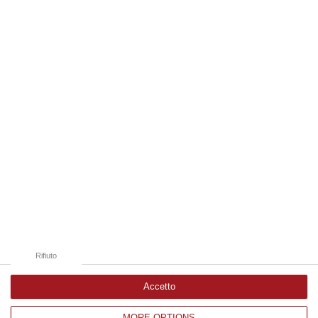
“REGGIO CALABRIA La ministra dell’Università e della ricerca Anna Maria
Bernini ha visitato oggi la Mediterranea di Reggio Calabria, accompa…
06 Agosto, 19:49
Edizioni provinciali
Catanzaro
Cosenza
Vibo Valentia
Reggio Calabria
Crotone
Rifiuto
Accetto
MORE OPTIONS