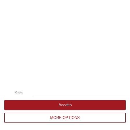
Edizioni provinciali
Catanzaro
Cosenza
Vibo Valentia
Reggio Calabria
Crotone
Rifiuto
Accetto
MORE OPTIONS
Corriere delle Calabria è una testata giornalistica di News&Com S.r.l
©2012-
-2026. Tutti i diritti riservati.