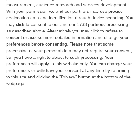
i controlli alle frontiere reintrodotti il primo agosto, dopo la…
measurement, audience research and services development.
With your permission we and our partners may use precise
07 Agosto, 15:38
geolocation data and identification through device scanning. You
may click to consent to our and our 1733 partners’ processing
‘Ndrangheta, Inchiesta Artemis 2: Giuseppe Vinci Lascia Il Carcere
as described above. Alternatively you may click to refuse to
E Passa Ai Domiciliari
consent or access more detailed information and change your
“CATANZARO Lascia il carcere e passa agli arresti domiciliari Giuseppe
preferences before consenting.
Please note that some
Vinci, responsabile dell’area tecnico manutentiva del Comune di Corta…
processing of your personal data may not require your consent,
07 Agosto, 15:23
but you have a right to object to such processing. Your
preferences will apply to this website only. You can change your
Green Island, Ricariche Elettriche E Un Presidio Sanitario. Anas
preferences or withdraw your consent at any time by returning
Attiva I Nuovi Servizi Sull’A2 In Calabria
to this site and clicking the "Privacy" button at the bottom of the
webpage.
“Entrano in funzione tutti i servizi della “Green Island” situata nell’area di
parcheggio “Contessa Soprana” lungo la A2 “Autostrada del Med…
07 Agosto, 15:09
Incendio Sul Pollino, Convalidato L’arresto Del 56enne Piromane
“MORANO E’ stato convalidato l’arresto del 56enne arrestato in flagranza
e accusato di incendio boschivo. L’arresto era giunto a conclusione…
07 Agosto, 15:08