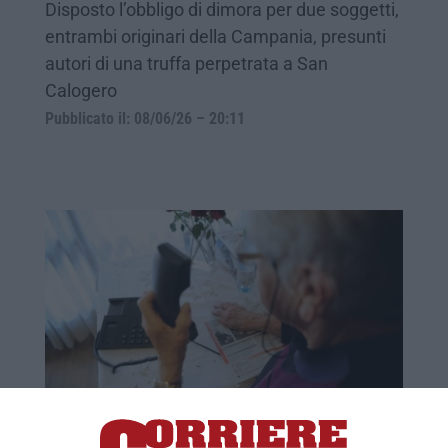
Disposto l’obbligo di dimora per due soggetti,
entrambi originari della Campania, presunti
autori di una truffa perpetrata a San
Calogero
Pubblicato il: 08/06/26 – 20:11
Sempre più anziani truffati con la tecnica
del finto incidente stradale: nel Reggino