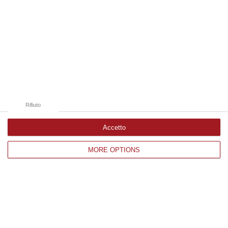
nella notte di San Lorenzo ospita la seconda edizione della “Notte dei
Fal…
07 Agosto, 18:19
Edizioni provinciali
Catanzaro
Rifiuto
Cosenza
Vibo Valentia
Accetto
Reggio Calabria
MORE OPTIONS
Crotone