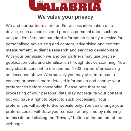
boom di casi – VIDEO
Il tenente Verri al Corriere della Calabria:
We value your privacy
«Fanno leva sui sentimenti più profondi. Ecco
We and our
partners
store and/or access information on a
i consigli dell’Arma per difendersi»
device, such as cookies and process personal data, such as
unique identifiers and standard information sent by a device for
Pubblicato il: 30/01/24 – 8:02
personalised advertising and content, advertising and content
measurement, audience research and services development.
With your permission we and our partners may use precise
geolocation data and identification through device scanning. You
ULTIME DAL CORRIERE DELLA CALABRIA
may click to consent to our and our 1733 partners’ processing
as described above. Alternatively you may click to refuse to
«Narcos Colombiani In Ucraina Per Addestrarsi All’uso Dei Droni»
consent or access more detailed information and change your
“Narcos e altri gruppi della criminalità organizzata colombiana stanno
preferences before consenting.
Please note that some
inviando propri uomini a combattere in Ucraina, come volontari all’in…
processing of your personal data may not require your consent,
07 Agosto, 18:59
but you have a right to object to such processing. Your
preferences will apply to this website only. You can change your
’Ndrangheta, «guardiani» Imposti, Armi E Affari Nei Villaggi
preferences or withdraw your consent at any time by returning
Turistici: Il Sistema Degli Anello-Fruci
to this site and clicking the "Privacy" button at the bottom of the
webpage.
“CATANZARO Uomini da assumere come «guardiani», forniture da
controllare, servizi da affidare alle imprese gradite, somme di denaro da