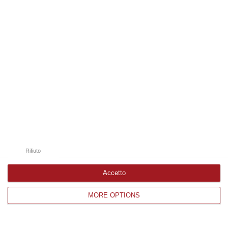
Edizioni provinciali
Catanzaro
Cosenza
Vibo Valentia
Reggio Calabria
Crotone
Rifiuto
Accetto
MORE OPTIONS
Corriere delle Calabria è una testata giornalistica di News&Com S.r.l
©2012-
-2026. Tutti i diritti riservati.
P.IVA. 03199620794, Via del mare 6/G, S.Eufemia, Lamezia Terme