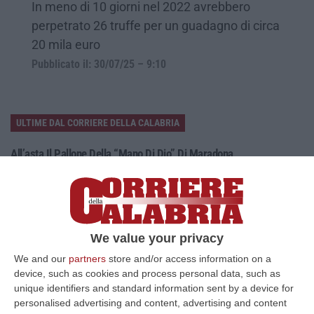
In meno di 10 giorni nel 2022 avrebbero
perpetrato 26 truffe per un guadagno di circa
20 mila euro
Pubblicato il: 30/07/25 – 9:10
ULTIME DAL CORRIERE DELLA CALABRIA
All’asta Il Pallone Della “mano Di Dio” Di Maradona
“ROMA Il pallone con cui Diego Maradona segnò durante la storica
vittoria dell’Argentina sull’Inghilterra ai Mondiali del 1986 potrebbe
esse…
08 Agosto, 23:28
We value your privacy
Milano, Vannacci Candida Il Generale Burgio
We and our
partners
store and/or access information on a
“ROMA “La sfida delle grandi città correremo in tutte le grandi città
device, such as cookies and process personal data, such as
Milano, Bologna, Roma e Napoli. Ci presenteremo come Futuro
unique identifiers and standard information sent by a device for
nazionale…
personalised advertising and content, advertising and content