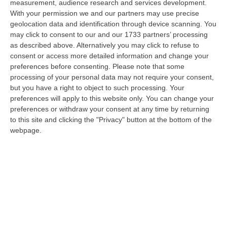
08 Agosto, 22:19
measurement, audience research and services development.
With your permission we and our partners may use precise
Messina, I “No Ponte” Di Nuovo In Marcia
geolocation data and identification through device scanning. You
may click to consent to our and our 1733 partners’ processing
“MESSINA “Chiediamo che venga chiusa la società Stretto di Messina. La
as described above. Alternatively you may click to refuse to
liquidazione era stata già indicata dal governo Monti nel 2013, e la…
consent or access more detailed information and change your
08 Agosto, 21:20
preferences before consenting.
Please note that some
processing of your personal data may not require your consent,
Vinitaly And The City A Reggio: Il Grande Abbraccio Tra Identità
but you have a right to object to such processing. Your
Del Territorio, Storia E Cultura – FOTO
preferences will apply to this website only. You can change your
“REGGIO CALABRIA Vinitaly and the City arriva a Reggio Calabria. Dopo il
preferences or withdraw your consent at any time by returning
successo dell’edizione di Sibari, dove la manifestazione ha fatto s…
to this site and clicking the "Privacy" button at the bottom of the
webpage.
08 Agosto, 20:47
Pride, La “prima Volta” Dell’onda Arcobaleno A Catanzaro. In
Migliaia In Marcia Per I Diritti E La Libertà – FOTO
“CATANZARO Una prima volta destinata a lasciare un segno nella storia
della città. Catanzaro oggi celebra il suo primo Pride: colori, musica…
08 Agosto, 19:38