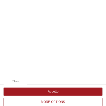
09 Agosto, 20:12
Edizioni provinciali
Catanzaro
Cosenza
Vibo Valentia
Reggio Calabria
Crotone
Rifiuto
Accetto
MORE OPTIONS