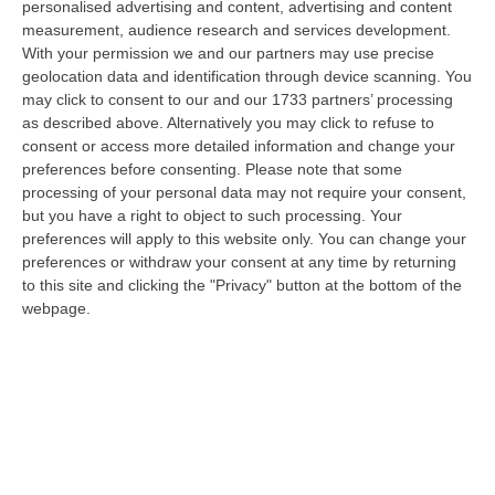
personalised advertising and content, advertising and content
spopolano, quando le campagne vengono abbandonate, quando nei
measurement, audience research and services development.
bosch…
With your permission we and our partners may use precise
10 Agosto, 7:00
geolocation data and identification through device scanning. You
may click to consent to our and our 1733 partners’ processing
Statale 106 Senza Pace: Traffico In Tilt Nel Tratto Cosentino Per
as described above. Alternatively you may click to refuse to
Un Tir In Fiamme In Galleria
consent or access more detailed information and change your
“COSENZA Non bastavano gli incidenti, ecco i mezzi in fiamme: oggi un
preferences before consenting.
Please note that some
Tir ha preso fuoco sulla statale 106 nella nuova galleria del terzo me…
processing of your personal data may not require your consent,
09 Agosto, 21:50
but you have a right to object to such processing. Your
preferences will apply to this website only. You can change your
Vinitaly And The City, Calderone: «La Calabria Dimostra Vivacità
preferences or withdraw your consent at any time by returning
to this site and clicking the "Privacy" button at the bottom of the
Imprenditoriale E Crescita Occupazionale»
webpage.
“REGGIO CALABRIA Arriva puntuale all’area talk del Vinitaly and the city
a Reggio Calabria la ministra del lavoro Marina Elvira Calderone. «…
09 Agosto, 20:31
Lavori Al Calopinace, Pititto (Cgil): «Il Caldo Non Ha Colore
Politico, Le Regole Valgono Per Tutti Anche Per Il Sindaco»
“REGGIO CALABRIA “In Calabria, di fronte alle temperature estreme e ai
rischi connessi allo stress termico, è stata adottata – ricorda il Se…