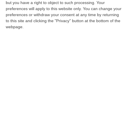
but you have a right to object to such processing. Your
Prima l’Antiterrorismo della Digos, poi la
preferences will apply to this website only. You can change your
preferences or withdraw your consent at any time by returning
specializzazione nel contrasto alle ‘ndrine a
to this site and clicking the "Privacy" button at the bottom of the
Locri e la Squadra Mobile a Milano. Fino al
webpage.
caso “Equalize”
Pubblicato il: 10/03/25 – 15:49
ULTIME DAL CORRIERE DELLA CALABRIA
Unical E La Ricerca, La Ministra Bernini: «Qui L’astrofisica Del
Futuro, Dalla Calabria Allo Spazio Profondo»
“RENDE Il Ministro dell’Università e della Ricerca Anna Maria Bernini è in
visita istituzionale all’Università della Calabria. Al centro del…
07 Agosto, 14:04
Ponte Sullo Stretto, Cgil: «Calabria Sconnessa E Dubbi Sui Conti, Si
Investa Sulle Priorità»