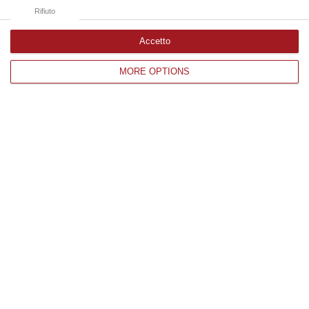
07 Agosto, 13:03
Rifiuto
Accetto
Edizioni provinciali
MORE OPTIONS
Catanzaro
Cosenza
Vibo Valentia
Reggio Calabria
Crotone
Corriere delle Calabria è una testata giornalistica di News&Com S.r.l