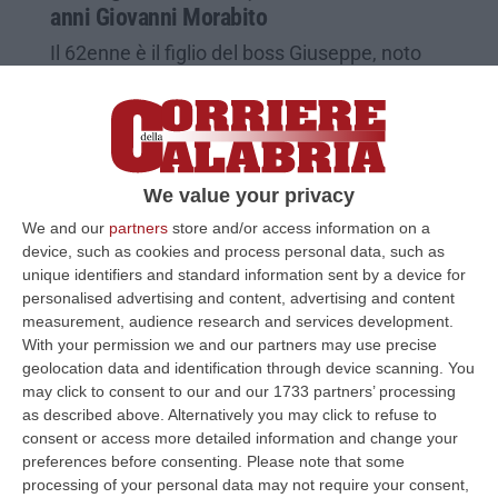
anni Giovanni Morabito
Il 62enne è il figlio del boss Giuseppe, noto
come “u tiradrittu”
Pubblicato il: 18/03/25 – 19:30
We value your privacy
We and our
partners
store and/or access information on a
device, such as cookies and process personal data, such as
unique identifiers and standard information sent by a device for
personalised advertising and content, advertising and content
measurement, audience research and services development.
With your permission we and our partners may use precise
geolocation data and identification through device scanning. You
may click to consent to our and our 1733 partners’ processing
as described above. Alternatively you may click to refuse to
La ‘ndrangheta, i sequestri, Duisburg e la
consent or access more detailed information and change your
preferences before consenting.
Please note that some
cattura di “U Tiradrittu”: la parabola del
processing of your personal data may not require your consent,
«superpoliziotto» Gallo