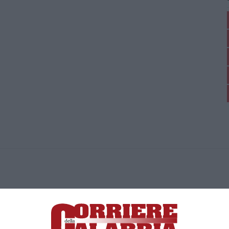
ica di News&Com S.r.l ©2012-
-2026. Tutti i diritti riservati.
ia, Lamezia Terme (CZ)
irettore responsabile Paola Militano |
Privacy