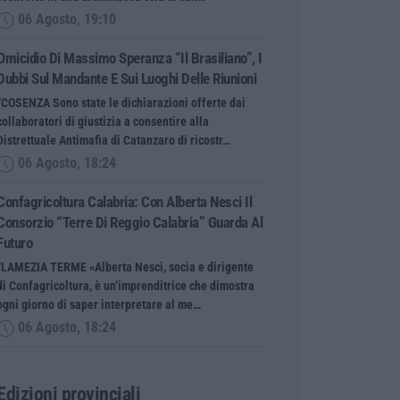
06 Agosto, 19:10
Omicidio Di Massimo Speranza “il Brasiliano”, I
Dubbi Sul Mandante E Sui Luoghi Delle Riunioni
“COSENZA Sono state le dichiarazioni offerte dai
collaboratori di giustizia a consentire alla
Distrettuale Antimafia di Catanzaro di ricostr…
06 Agosto, 18:24
Confagricoltura Calabria: Con Alberta Nesci Il
Consorzio “Terre Di Reggio Calabria” Guarda Al
Futuro
“LAMEZIA TERME «Alberta Nesci, socia e dirigente
di Confagricoltura, è un’imprenditrice che dimostra
ogni giorno di saper interpretare al me…
06 Agosto, 18:24
Edizioni provinciali