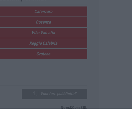
Catanzaro
Cosenza
Vibo Valentia
Reggio Calabria
Crotone
Vuoi fare pubblicità?
News&Com SRL
Telefono:
0968-53665
Email:
newsandcom@gmail.com