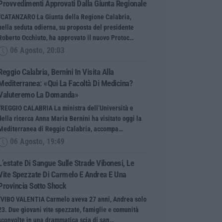
Provvedimenti Approvati Dalla Giunta Regionale
“CATANZARO La Giunta della Regione Calabria,
nella seduta odierna, su proposta del presidente
Roberto Occhiuto, ha approvato il nuovo Protoc…
06 Agosto, 20:03
Reggio Calabria, Bernini In Visita Alla
Mediterranea: «Qui La Facoltà Di Medicina?
Valuteremo La Domanda»
“REGGIO CALABRIA La ministra dell’Università e
della ricerca Anna Maria Bernini ha visitato oggi la
Mediterranea di Reggio Calabria, accompa…
06 Agosto, 19:49
L’estate Di Sangue Sulle Strade Vibonesi, Le
Vite Spezzate Di Carmelo E Andrea E Una
Provincia Sotto Shock
“VIBO VALENTIA Carmelo aveva 27 anni, Andrea solo
23. Due giovani vite spezzate, famiglie e comunità
sconvolte in una drammatica scia di san…