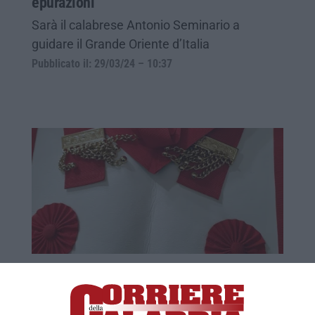
epurazioni
Sarà il calabrese Antonio Seminario a
guidare il Grande Oriente d’Italia
Pubblicato il: 29/03/24 – 10:37
RINASCITA | Indagato anche Gran maestro
del Grande Oriente d'Italia
Per anni alla guida dell’ufficio tecnico del