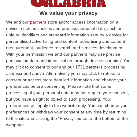
Comune di Vibo, l’83enne Ugo Bellantoni è
We value your privacy
ora accusato di concorso esterno in
associazione mafiosa «per…
We and our
partners
store and/or access information on a
device, such as cookies and process personal data, such as
Pubblicato il: 19/12/19 – 19:09
unique identifiers and standard information sent by a device for
personalised advertising and content, advertising and content
measurement, audience research and services development.
With your permission we and our partners may use precise
ULTIME DAL CORRIERE DELLA CALABRIA
geolocation data and identification through device scanning. You
may click to consent to our and our 1731 partners’ processing
Platania, Impianto Sul Torrente Piazza: Il Consiglio Di Stato Dà
as described above. Alternatively you may click to refuse to
Ragione Alla Società Idroelettrica Del Corace
consent or access more detailed information and change your
“CATANZARO La Sezione Quarta del Consiglio di Stato ha accolto
preferences before consenting.
Please note that some
l’appello proposto dalla società Idroelettrica del Corace – rappresentata
processing of your personal data may not require your consent,
dal…
but you have a right to object to such processing. Your
preferences will apply to this website only. You can change your
06 Agosto, 14:20
preferences or withdraw your consent at any time by returning
to this site and clicking the "Privacy" button at the bottom of the
Tragedia A Vibo Valentia, Morta La 23enne Investita Sulle Strisce
webpage.
“VIBO VALENTIA Non ce l’ha fatta Andrea Minasi, la giovane pianista di
appena 23 anni travolta da un Suv lo scorso 28 luglio mentre attraver…