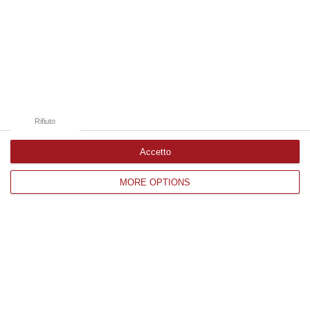
06 Agosto, 13:14
Edizioni provinciali
Catanzaro
Cosenza
Rifiuto
Vibo Valentia
Accetto
Reggio Calabria
MORE OPTIONS
Crotone
Corriere delle Calabria è una testata giornalistica di News&Com S.r.l