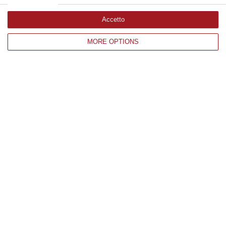
Accetto
Edizioni provinciali
MORE OPTIONS
Catanzaro
Cosenza
Vibo Valentia
Reggio Calabria
Crotone
Corriere delle Calabria è una testata giornalistica di News&Com S.r.l
©2012-
-2026. Tutti i diritti riservati.