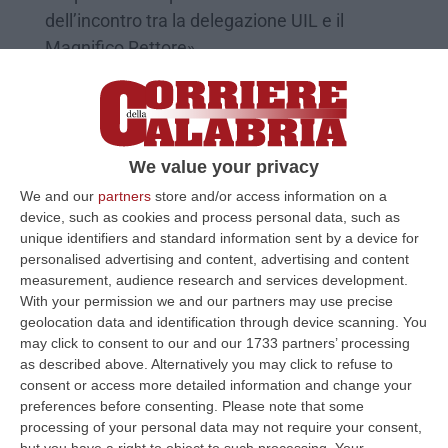
dell’incontro tra la delegazione UIL e il
Magnifico Rettore»
Pubblicato il: 19/12/24 – 16:51
We value your privacy
We and our
partners
store and/or access information on a
device, such as cookies and process personal data, such as
unique identifiers and standard information sent by a device for
personalised advertising and content, advertising and content
measurement, audience research and services development.
With your permission we and our partners may use precise
geolocation data and identification through device scanning. You
may click to consent to our and our 1733 partners’ processing
as described above. Alternatively you may click to refuse to
Tagli alla scuola, Uil: «Minaccia grave per
consent or access more detailed information and change your
il sistema scolastico calabrese»
preferences before consenting.
Please note that some
Le preoccupazioni di Senese e Codispoti
processing of your personal data may not require your consent,
but you have a right to object to such processing. Your