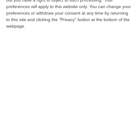
sulle conseguenze della nuova Legge di
preferences will apply to this website only. You can change your
bilancio «ai danni dei docenti e del personale
preferences or withdraw your consent at any time by returning
Ata»
to this site and clicking the "Privacy" button at the bottom of the
webpage.
Pubblicato il: 25/10/24 – 12:26
ULTIME DAL CORRIERE DELLA CALABRIA
Meloni Contro Cgil: «Vergognoso». Landini: «Non Ci Voltiamo
Mai»
” «Voltare le spalle durante la commemorazione di Marcinelle è un gesto
grave e vergognoso. Oggi, durante la cerimonia per i 262 lavoratori…
08 Agosto, 15:11
“Carenze Informative” E Procedure Spesso “saltate”. Le Criticità
Della Legislazione Regionale Nel 2025
“CATANZARO La Corte dei Conti promuove “con riserva” (con molte
riserve…) la produzione legislativa della Regione Calabria nel 2025.
Nella r…