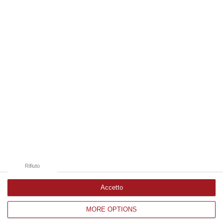
08 Agosto, 7:13
Edizioni provinciali
Catanzaro
Cosenza
Vibo Valentia
Reggio Calabria
Crotone
Rifiuto
Accetto
MORE OPTIONS
Corriere delle Calabria è una testata giornalistica di News&Com S.r.l