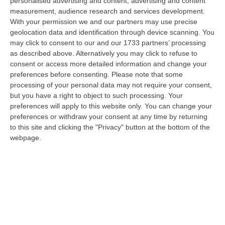
personalised advertising and content, advertising and content
di Gioia Tauro, area indicata come ad alta densità criminale. L’o…
measurement, audience research and services development.
08 Agosto, 8:49
With your permission we and our partners may use precise
geolocation data and identification through device scanning. You
Regione Calabria, Buono Pasto A 8 Euro E Welfare Per I Pendolari:
may click to consent to our and our 1733 partners’ processing
Il CSA-Cisal Promuove Il Nuovo Contratto Integrativo
as described above. Alternatively you may click to refuse to
consent or access more detailed information and change your
“Il CSA-Cisal esprime apprezzamento per la sottoscrizione del Contratto
preferences before consenting.
Please note that some
collettivo integrativo 2026 del personale del comparto della Regione…
processing of your personal data may not require your consent,
08 Agosto, 8:38
but you have a right to object to such processing. Your
preferences will apply to this website only. You can change your
Esodo Estivo, Sabato Da Bollino Nero: Traffico Intenso Verso La
preferences or withdraw your consent at any time by returning
Calabria
to this site and clicking the "Privacy" button at the bottom of the
“È la giornata più difficile del secondo grande weekend dell’esodo estivo.
webpage.
Sabato 8 agosto è da bollino nero sulle strade italiane, con il p…
08 Agosto, 7:45
Tragico Incidente Sulla Statale 106 A Pietragrande, Un Morto E Tre
Feriti
“Grave incidente stradale sulla Statale 106, nei pressi dello svincolo per
Pietragrande, nel Catanzarese. Nel violento impatto, che ha coinv…