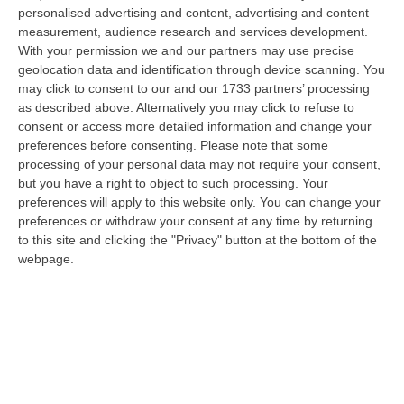
Uniti di revocare il blocco navale e le sanzioni contro l’Iran, di…
personalised advertising and content, advertising and content
measurement, audience research and services development.
08 Agosto, 19:27
With your permission we and our partners may use precise
geolocation data and identification through device scanning. You
Diamante, Ecco L’ordinanza Sul Divieto Per I 14enni In Strada
may click to consent to our and our 1733 partners’ processing
Senza Accompagnamento
as described above. Alternatively you may click to refuse to
“DIAMANTE (COSENZA) Tutela dei minori, contrasto ai fenomeni di
consent or access more detailed information and change your
disagio e devianza minorile, sicurezza e decoro urbano, fruizione serena
preferences before consenting.
Please note that some
del…
processing of your personal data may not require your consent,
08 Agosto, 18:40
but you have a right to object to such processing. Your
preferences will apply to this website only. You can change your
La Denuncia Di Si-Avs Calabria: «Bloccate In Mezzo Al Mare Oltre
preferences or withdraw your consent at any time by returning
500 Persone Dirette Al Corteo No Ponte»
to this site and clicking the "Privacy" button at the bottom of the
webpage.
“LAMEZIA TERME Il segretario regionale Sinistra Italiana Avs
della Calabria, Fernando Pignataro, in una nota ha segnala il ritardo con
il q…
08 Agosto, 18:25
Incidente Coinvolge Tre Auto Sull’A2, Traffico Rallentato Tra Altilia
Grimaldi E San Mango