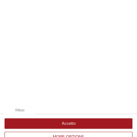
“LAMEZIA TERME A causa di un incidente che ha visto il coinvolgimento
di tre veicoli, si registrano rallentamenti al traffico in direzione s…
08 Agosto, 18:15
Edizioni provinciali
Catanzaro
Cosenza
Vibo Valentia
Reggio Calabria
Crotone
Rifiuto
Accetto
MORE OPTIONS