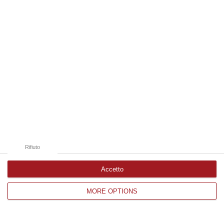
Edizioni provinciali
Catanzaro
Cosenza
Vibo Valentia
Reggio Calabria
Crotone
Rifiuto
Accetto
Corriere delle Calabria è una testata giornalistica di News&Com S.r.l
MORE OPTIONS
©2012-
-2026. Tutti i diritti riservati.
P.IVA. 03199620794, Via del mare 6/G, S.Eufemia, Lamezia Terme