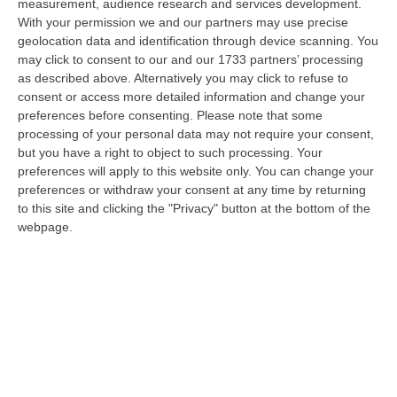
07 Agosto, 9:02
measurement, audience research and services development.
With your permission we and our partners may use precise
Blitz Nel Cosentino, Scoperta Coltivazione Di Marijuana.
geolocation data and identification through device scanning. You
Sequestrate 200 Piante – VIDEO
may click to consent to our and our 1733 partners’ processing
as described above. Alternatively you may click to refuse to
“COSENZA I Finanzieri del Comando Provinciale Cosenza, nell’ambito di
consent or access more detailed information and change your
specifica attività di controllo del territorio finalizzata alla preven…
preferences before consenting.
Please note that some
07 Agosto, 8:51
processing of your personal data may not require your consent,
but you have a right to object to such processing. Your
Entra In Un Terreno E Ruba Dodici Galline Nel Crotonese,
preferences will apply to this website only. You can change your
Denunciato Per Furto
preferences or withdraw your consent at any time by returning
“PETILIA POLICASTRO Nell’ambito dell’intensificazione dei servizi di
to this site and clicking the "Privacy" button at the bottom of the
controllo del territorio disposti dalla Compagnia Carabinieri di Petili…
webpage.
07 Agosto, 8:27
Etna, Fontana Di Lava: Voli Dirottati
“CATANIA Nuova fase parossistica sull’Etna con fontana di lava presente
al cratere Voragine e una nube eruttiva che si disperde in direzione…
07 Agosto, 8:07