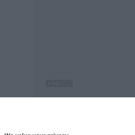
Corriere delle Calabria è una testata giornalist
P.IVA. 03199620794, Via del mare 6/G, S.Eufem
Iscrizione tribunale di Lamezia Terme 5/2011 - D
Effettua una ricerca sul Corriere delle Calabria