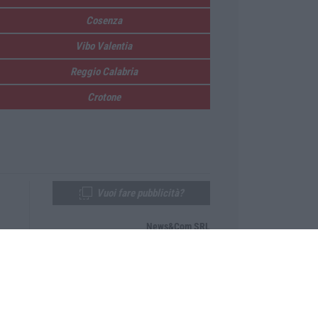
Cosenza
Vibo Valentia
Reggio Calabria
Crotone
Vuoi fare pubblicità?
News&Com SRL
Telefono:
0968-53665
Email:
newsandcom@gmail.com