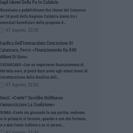
Sugli Idonei Della Pa In Calabria
“Riceviamo e pubblichiamo Noi idonei del Concorso
per 54 posti della Regione Calabria siamo tra i
potenziali beneficiari della proposta d…
07 Agosto, 22:35
Basilica Dell’Immacolata Concezione Di
Catanzaro, Ferro: «finanziamento Da 800
Milioni Di Euro»
“CATANZARO «Con un importante finanziamento di
800 mila euro, si potrà dare avvio agli attesi lavori di
ristrutturazione della Basilica dell…
07 Agosto, 22:02
Renzi: «Conte? Sarebbe Delittuoso
Vannaccizzare La Coalizione»
“ROMA «Conte sta giocando la sua partita, vedremo
se le primarie si faranno, quando e con che formato,
se a due Conte-Schlein o se ci sarann…
07 Agosto, 21:35