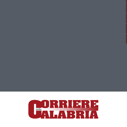
ica di News&Com S.r.l ©2012-
-2026. Tutti i diritti riservati.
ia, Lamezia Terme (CZ)
irettore responsabile Paola Militano |
Privacy