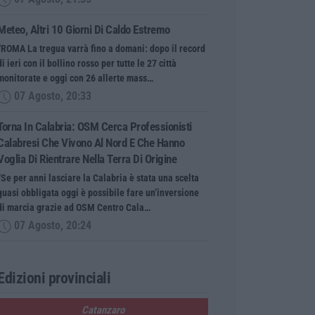
Meteo, Altri 10 Giorni Di Caldo Estremo
“ROMA La tregua varrà fino a domani: dopo il record
di ieri con il bollino rosso per tutte le 27 città
monitorate e oggi con 26 allerte mass…
07 Agosto, 20:33
Torna In Calabria: OSM Cerca Professionisti
Calabresi Che Vivono Al Nord E Che Hanno
Voglia Di Rientrare Nella Terra Di Origine
“Se per anni lasciare la Calabria è stata una scelta
quasi obbligata oggi è possibile fare un’inversione
di marcia grazie ad OSM Centro Cala…
07 Agosto, 20:24
Edizioni provinciali
Catanzaro