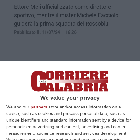
Ettore Meli ufficializzato come direttore
sportivo, mentre il mister Michele Facciolo
guiderà la prima squadra dei Rossoblu
Pubblicato il: 11/07/24 – 16:26
We value your privacy
We and our
partners
store and/or access information on a
device, such as cookies and process personal data, such as
unique identifiers and standard information sent by a device for
Il Consorzio della cipolla rossa di Tropea
personalised advertising and content, advertising and content
nuovo main sponsor della Vibonese
measurement, audience research and services development.
With your permission we and our partners may use precise