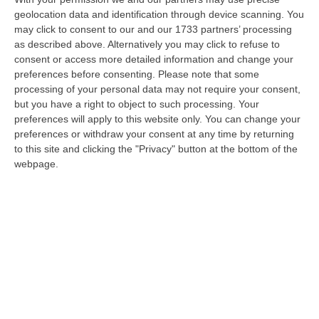
La “rossa più famosa d’Italia” sulle maglie
geolocation data and identification through device scanning. You
della squadra che milita in Serie C. «Maglia di
may click to consent to our and our 1733 partners’ processing
calcio è piattaforma comunicazione
as described above. Alternatively you may click to refuse to
consent or access more detailed information and change your
integrata»
preferences before consenting.
Please note that some
Pubblicato il: 25/02/22 – 14:39
processing of your personal data may not require your consent,
but you have a right to object to such processing. Your
preferences will apply to this website only. You can change your
preferences or withdraw your consent at any time by returning
to this site and clicking the "Privacy" button at the bottom of the
webpage.
Covid, anche il presidente della Vibonese
positivo: «Sto bene»