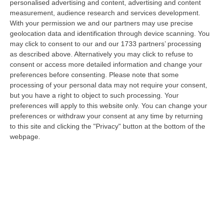
personalised advertising and content, advertising and content
07 Agosto, 11:43
measurement, audience research and services development.
With your permission we and our partners may use precise
Schiavonea, Distrutti I Mezzi Del Cantiere Dell’azienda Del
geolocation data and identification through device scanning. You
Presidente Di Ance Calabria Rugna – FOTO
may click to consent to our and our 1733 partners’ processing
“CATANZARO All’alba, nel cantiere del lungomare di Schiavonea, in
as described above. Alternatively you may click to refuse to
provincia di Cosenza, c’erano soltanto mezzi devastati e anni di lavoro
consent or access more detailed information and change your
co…
preferences before consenting.
Please note that some
07 Agosto, 11:26
processing of your personal data may not require your consent,
but you have a right to object to such processing. Your
Cedir, Rende E San Giovanni In Fiore, Scirocco E La «struttura
preferences will apply to this website only. You can change your
preferences or withdraw your consent at any time by returning
Nostra» Degli Appalti Tra Sicilia E Calabria
to this site and clicking the "Privacy" button at the bottom of the
“LAMEZIA TERME Un centro operativo a Messina, ma uomini, mezzi e
webpage.
imprese da muovere anche sull’altra sponda dello Stretto. Dai lavori per
l’…
07 Agosto, 11:03
«Il Cavallo Sia Risorsa Agricola A Tutti Gli Effetti»
“ROMA Il cavallo deve essere riconosciuto pienamente come parte
integrante dell’agricoltura e non considerato un animale marginale
rispetto…