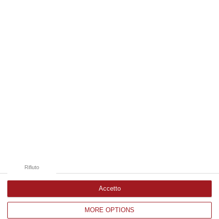
07 Agosto, 10:25
Edizioni provinciali
Catanzaro
Cosenza
Vibo Valentia
Reggio Calabria
Crotone
Rifiuto
Accetto
MORE OPTIONS