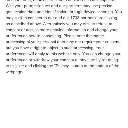
With your permission we and our partners may use precise
Meteo, Ondata Di Caldo Estremo Fino A Ferragosto
geolocation data and identification through device scanning. You
“Nella giornata di oggi ancora temporali, in alcuni casi molto intensi, sui
may click to consent to our and our 1733 partners’ processing
rilievi di Alpi e Appennini, e in locale estensione fin verso le…
as described above. Alternatively you may click to refuse to
09 Agosto, 15:10
consent or access more detailed information and change your
preferences before consenting.
Please note that some
Razionalizzazione Della Spesa Sanitaria E Acquisti Sotto Controllo.
processing of your personal data may not require your consent,
La Strategia “anti-Sprechi” Della Regione
but you have a right to object to such processing. Your
preferences will apply to this website only. You can change your
“CATANZARO La razionalizzazione della spesa sanitaria passa dalla
preferences or withdraw your consent at any time by returning
centralizzazione degli acquisti. È una delle direttrici individuate dalla…
to this site and clicking the "Privacy" button at the bottom of the
09 Agosto, 14:37
webpage.
Un’altra Tragedia Sulle Strade Vibonesi, Incidente Tra Zambrone E
Briatico: Muore Una Donna, Diversi Feriti
“VIBO VALENTIA Ancora sangue sulle strade vibonesi. Questa mattina un
altro tragico incidente è avvenuto sulla ex statale 522 tra Zambrone e…
09 Agosto, 13:34