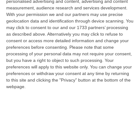
personalised advertising and content, advertising and content
07 Agosto, 18:57
measurement, audience research and services development.
With your permission we and our partners may use precise
Alto Tirreno Cosentino, Incendi Alimentati Da Caldo E Vento:
geolocation data and identification through device scanning. You
Fiamme Anche A Verbicaro
may click to consent to our and our 1733 partners’ processing
“Numerosi incendi sono in corso nella zona dell’Alto Tirreno cosentino,
as described above. Alternatively you may click to refuse to
favoriti dalle alte temperature e dal vento che stanno rendendo part…
consent or access more detailed information and change your
07 Agosto, 18:57
preferences before consenting.
Please note that some
processing of your personal data may not require your consent,
Leucemia Mieloide Acuta, Da Una Ricerca Nuove Terapie Per
but you have a right to object to such processing. Your
Superare La Resistenza Ai Farmaci
preferences will apply to this website only. You can change your
preferences or withdraw your consent at any time by returning
“ROMA I farmaci mirati contro la mutazione di FLT3 nella leucemia
to this site and clicking the "Privacy" button at the bottom of the
mieloide acuta (Lma) uccidono le cellule tumorali attivando la
webpage.
ferroptosi…
07 Agosto, 18:43
Musica D’autore E Desideri Sotto Le Stelle, La “Notte Dei Falò”
Torna A Schiavonea
“CORIGLIANO ROSSANOLa spiaggia di Schiavonea a Corigliano-Rossano
nella notte di San Lorenzo ospita la seconda edizione della “Notte dei
Fal…