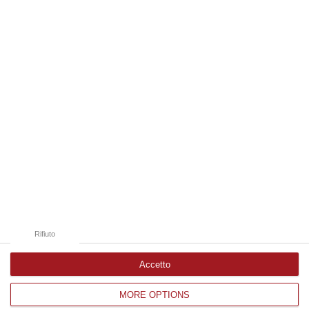
07 Agosto, 18:19
Edizioni provinciali
Catanzaro
Cosenza
Vibo Valentia
Reggio Calabria
Crotone
Rifiuto
Accetto
MORE OPTIONS