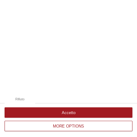
Edizioni provinciali
Catanzaro
Cosenza
Vibo Valentia
Reggio Calabria
Crotone
Rifiuto
Accetto
MORE OPTIONS
Corriere delle Calabria è una testata giornalistica di News&Com S.r.l