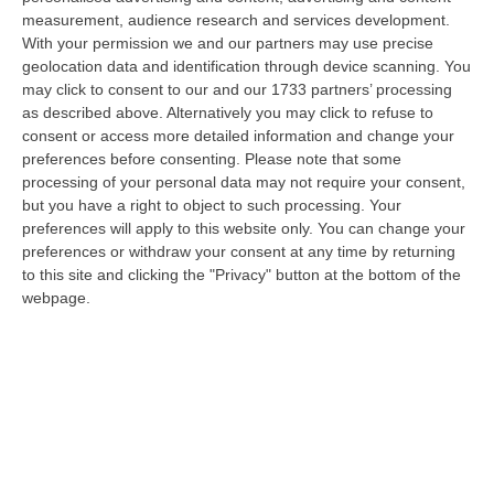
measurement, audience research and services development.
Schiavonea, Distrutti I Mezzi Del Cantiere Dell’azienda Del
With your permission we and our partners may use precise
Presidente Di Ance Calabria Rugna – FOTO
geolocation data and identification through device scanning. You
“CATANZARO All’alba, nel cantiere del lungomare di Schiavonea, in
may click to consent to our and our 1733 partners’ processing
provincia di Cosenza, c’erano soltanto mezzi devastati e anni di lavoro
as described above. Alternatively you may click to refuse to
co…
consent or access more detailed information and change your
preferences before consenting.
Please note that some
07 Agosto, 11:26
processing of your personal data may not require your consent,
but you have a right to object to such processing. Your
Cedir, Rende E San Giovanni In Fiore, Scirocco E La «struttura
preferences will apply to this website only. You can change your
Nostra» Degli Appalti Tra Sicilia E Calabria
preferences or withdraw your consent at any time by returning
“LAMEZIA TERME Un centro operativo a Messina, ma uomini, mezzi e
to this site and clicking the "Privacy" button at the bottom of the
imprese da muovere anche sull’altra sponda dello Stretto. Dai lavori per
webpage.
l’…
07 Agosto, 11:03
«Il Cavallo Sia Risorsa Agricola A Tutti Gli Effetti»
“ROMA Il cavallo deve essere riconosciuto pienamente come parte
integrante dell’agricoltura e non considerato un animale marginale
rispetto…
07 Agosto, 10:25