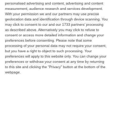
“COSENZA Ha tentato di sfuggire a un controllo dei carabinieri forzando
personalised advertising and content, advertising and content
un posto di blocco, per poi abbandonare l’auto e gettarsi in mare. U…
measurement, audience research and services development.
With your permission we and our partners may use precise
07 Agosto, 10:17
geolocation data and identification through device scanning. You
may click to consent to our and our 1733 partners’ processing
Il 15 Agosto Sciopero Del Commercio E Della Distribuzione
as described above. Alternatively you may click to refuse to
Organizzata In Calabria
consent or access more detailed information and change your
“CATANZARO Filcams Cgil, Fisascat Cisl e Uiltucs
preferences before consenting.
Please note that some
Uil Calabria proclamano lo sciopero per l’intero turno di lavoro del 15
processing of your personal data may not require your consent,
agosto 2026. La dec…
but you have a right to object to such processing. Your
07 Agosto, 10:06
preferences will apply to this website only. You can change your
preferences or withdraw your consent at any time by returning
Estate, Secondo Weekend Da Bollino “nero” – VIDEO
to this site and clicking the "Privacy" button at the bottom of the
webpage.
“ROMA Entra nel vivo l’esodo estivo con la settimana che porta al
Ferragosto, segnata dalla chiusura della gran parte delle attività
economi…
07 Agosto, 9:55
Estate, La Finanza Di Vibo Intensifica I Controlli: Oltre 280
Verifiche Fiscali E 120 Multe Stradali