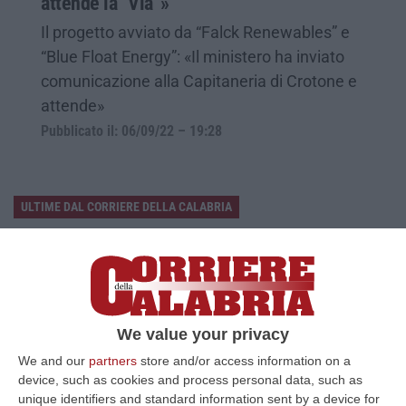
attende la “Via”»
Il progetto avviato da “Falck Renewables” e
“Blue Float Energy”: «Il ministero ha inviato
comunicazione alla Capitaneria di Crotone e
attende»
Pubblicato il: 06/09/22 – 19:28
ULTIME DAL CORRIERE DELLA CALABRIA
«Il Cavallo Sia Risorsa Agricola A Tutti Gli Effetti»
“ROMA Il cavallo deve essere riconosciuto pienamente come parte
integrante dell’agricoltura e non considerato un animale marginale
rispetto…
07 Agosto, 10:25
We value your privacy
We and our
partners
store and/or access information on a
Fugge All’alt E Si Getta In Mare, Arrestato Dopo Un Inseguimento
device, such as cookies and process personal data, such as
Dai Carabinieri Saliti Su Una Barca Privata
unique identifiers and standard information sent by a device for