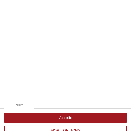
“VIBO VALENTIA Con l’aumento dei flussi turistici estivi, la Guardia di
Finanza di Vibo Valentia ha intensificato i controlli sul territorio…
07 Agosto, 9:29
Edizioni provinciali
Catanzaro
Cosenza
Vibo Valentia
Reggio Calabria
Crotone
Rifiuto
Accetto
MORE OPTIONS