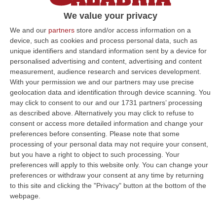
Il consigliere regionale del M5s ha
We value your privacy
presentato una interrogazione alla Regione
We and our
partners
store and/or access information on a
sul completamento dei lavori del viadotto Val
device, such as cookies and process personal data, such as
di Leto
unique identifiers and standard information sent by a device for
personalised advertising and content, advertising and content
Pubblicato il: 27/10/23 – 11:47
measurement, audience research and services development.
With your permission we and our partners may use precise
geolocation data and identification through device scanning. You
may click to consent to our and our 1731 partners’ processing
ULTIME DAL CORRIERE DELLA CALABRIA
as described above. Alternatively you may click to refuse to
consent or access more detailed information and change your
Ponte, In Arrivo Il Parere Finale Del Consiglio Dei Lavori Pubblici
preferences before consenting.
Please note that some
“ROMA Va avanti l’iter autorizzativo per la realizzazione del Ponte sullo
processing of your personal data may not require your consent,
Stretto. Per domani è atteso il parere finale del Consiglio Superi…
but you have a right to object to such processing. Your
05 Agosto, 23:23
preferences will apply to this website only. You can change your
preferences or withdraw your consent at any time by returning
Accoltella Coetaneo Alla Gola Durante Un Litigio, Arrestato
to this site and clicking the "Privacy" button at the bottom of the
Sessantenne
webpage.
“MAMMOLA Un sessantenne, F.S., originario della piana di Gioia Tauro, è
stato arrestato dai carabinieri a Cinquefrondi perché accusato del t…