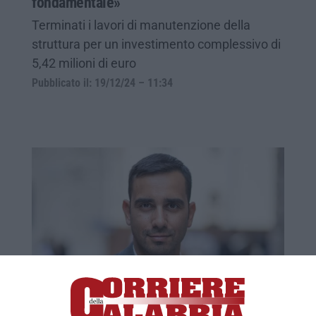
fondamentale»
Terminati i lavori di manutenzione della
struttura per un investimento complessivo di
5,42 milioni di euro
Pubblicato il: 19/12/24 – 11:34
Ss 283 delle Terme Luigiane, Tavernise:
«Ulteriori ritardi intollerabili»