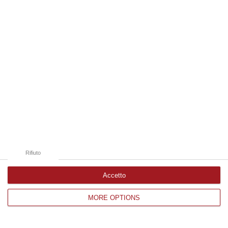
Edizioni provinciali
Catanzaro
Cosenza
Vibo Valentia
Reggio Calabria
Crotone
Rifiuto
Accetto
MORE OPTIONS
Corriere delle Calabria è una testata giornalistica di News&Com S.r.l
©2012-
-2026. Tutti i diritti riservati.
P.IVA. 03199620794, Via del mare 6/G, S.Eufemia, Lamezia Terme