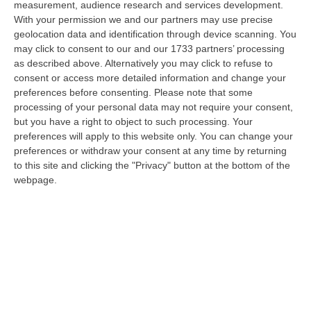
measurement, audience research and services development.
With your permission we and our partners may use precise
Bambino Di 4 Anni Investito Dall’auto Del Padre A Borgia: È Grave,
geolocation data and identification through device scanning. You
Trasferito D’urgenza A Roma
may click to consent to our and our 1733 partners’ processing
“CATANZARO È in gravi condizioni un bambino di quattro anni rimasto
as described above. Alternatively you may click to refuse to
coinvolto in un incidente a Borgia, nel Catanzarese. Il piccolo, investi…
consent or access more detailed information and change your
10 Agosto, 11:11
preferences before consenting.
Please note that some
processing of your personal data may not require your consent,
Senese (Uil): «Fare Impresa In Calabria Resta Difficile E
but you have a right to object to such processing. Your
Pericoloso»
preferences will apply to this website only. You can change your
preferences or withdraw your consent at any time by returning
“CATANZARO «Fare impresa in Calabria continua a essere complicato,
to this site and clicking the "Privacy" button at the bottom of the
spesso pericoloso. Non c’è provincia in cui non si segnalino ev…
webpage.
10 Agosto, 11:00
Catanzaro, Adesso La Priorità È Completare La Rosa: Polito
Accelera Sul Centrocampo
“CATANZARO Il messaggio arrivato di recente dal presidente Floriano
Noto è chiaro: prima bisogna completare l’organico, poi si potrà ragiona…
10 Agosto, 10:44