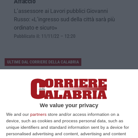
Affaccio
L’assessore ai Lavori pubblici Giovanni
Russo: «L’ingresso sud della città sarà più
ordinato e sicuro»
Pubblicato il: 11/11/22 – 12:20
ULTIME DAL CORRIERE DELLA CALABRIA
Furbetti Del Carburante, 265 Denunciati. C’è Anche La Calabria
“ROMA Carburanti sottratti al pagamento delle accise, gasolio agricolo
destinato illegalmente all’autotrazione, depositi clandestini e prodo…
10 Agosto, 11:34
We value your privacy
Porto Di Vibo, Al Via La Demolizione Dell’ex Civam
We and our
partners
store and/or access information on a
“VIBO VALENTIA Dalla programmazione alla realizzazione in pochi mesi.
device, such as cookies and process personal data, such as
Accelera il percorso per la riqualificazione dell’area dell’ex CIVAM n…
unique identifiers and standard information sent by a device for
personalised advertising and content, advertising and content
10 Agosto, 11:14