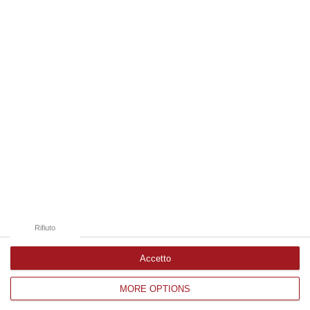
09 Agosto, 19:00
Edizioni provinciali
Catanzaro
Cosenza
Vibo Valentia
Reggio Calabria
Crotone
Rifiuto
Accetto
MORE OPTIONS
Corriere delle Calabria è una testata giornalistica di News&Com S.r.l