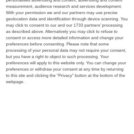
a Reggio Calabria la ministra del lavoro Marina Elvira Calderone. «…
measurement, audience research and services development.
09 Agosto, 20:31
With your permission we and our partners may use precise
geolocation data and identification through device scanning. You
Lavori Al Calopinace, Pititto (Cgil): «Il Caldo Non Ha Colore
may click to consent to our and our 1733 partners’ processing
Politico, Le Regole Valgono Per Tutti Anche Per Il Sindaco»
as described above. Alternatively you may click to refuse to
consent or access more detailed information and change your
“REGGIO CALABRIA “In Calabria, di fronte alle temperature estreme e ai
preferences before consenting.
Please note that some
rischi connessi allo stress termico, è stata adottata – ricorda il Se…
processing of your personal data may not require your consent,
09 Agosto, 20:12
but you have a right to object to such processing. Your
preferences will apply to this website only. You can change your
Un’altra Settimana Di Caldo, Sarà Un Ferragosto A 40 Gradi
preferences or withdraw your consent at any time by returning
“ROMA Breve tregua temporalesca, poi caldo intenso per la settimana di
to this site and clicking the "Privacy" button at the bottom of the
Ferragosto, quando si raggiungeranno i 38-39 gradi in diverse città…
webpage.
09 Agosto, 19:25
Se Il Turismo Delle Radici È Anche Musica: L’11 A San Lucido La
Performance “La Leggenda Di Cilla E I Racconti Del Mare”
“SAN LUCIDO La performance de “La leggenda di Cilla e I racconti del
mare”, l’opera composta dal maestro Maurizio Dones incentrata sulla
cel…