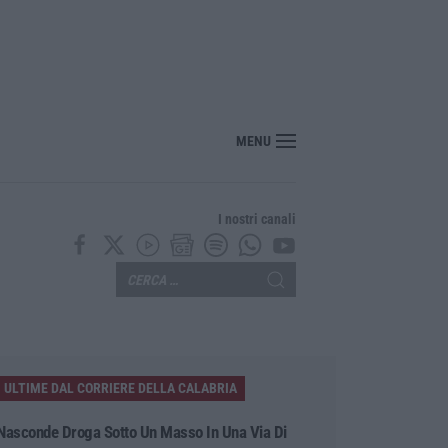
 pallone della “mano di Dio” di Maradona
MENU
I nostri canali
ULTIME DAL CORRIERE DELLA CALABRIA
Nasconde Droga Sotto Un Masso In Una Via Di