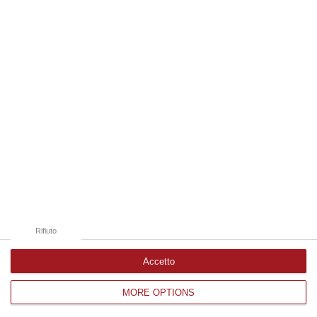
Edizioni provinciali
Catanzaro
Cosenza
Vibo Valentia
Reggio Calabria
Crotone
Rifiuto
Accetto
MORE OPTIONS
Corriere delle Calabria è una testata giornalistica di News&Com S.r.l