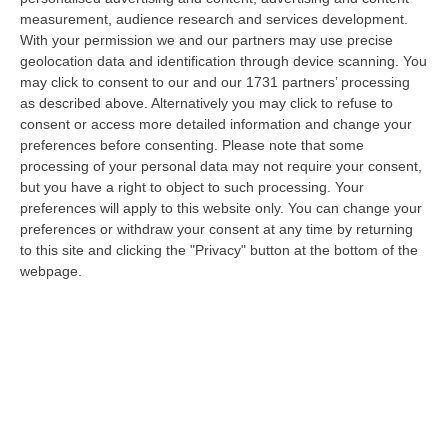
06 Agosto, 20:49
measurement, audience research and services development.
With your permission we and our partners may use precise
La Rivista “America Journals” Celebra Lo Stilista Anton Giulio
geolocation data and identification through device scanning. You
Grande
may click to consent to our and our 1731 partners’ processing
“«Rinomato per la sua impeccabile maestria artigianale e la sua
as described above. Alternatively you may click to refuse to
creatività visionaria, ha trasformato la moda italiana in un’espressione
consent or access more detailed information and change your
dur…
preferences before consenting.
Please note that some
processing of your personal data may not require your consent,
06 Agosto, 20:48
but you have a right to object to such processing. Your
preferences will apply to this website only. You can change your
Dai Piani Per Il Rischio Sismico Al Welfare, I Provvedimenti
preferences or withdraw your consent at any time by returning
Approvati Dalla Giunta Regionale
to this site and clicking the "Privacy" button at the bottom of the
“CATANZARO La Giunta della Regione Calabria, nella seduta odierna, su
webpage.
proposta del presidente Roberto Occhiuto, ha approvato il nuovo Protoc…
06 Agosto, 20:03
Reggio Calabria, Bernini In Visita Alla Mediterranea: «Qui La
Facoltà Di Medicina? Valuteremo La Domanda»
“REGGIO CALABRIA La ministra dell’Università e della ricerca Anna Maria
Bernini ha visitato oggi la Mediterranea di Reggio Calabria, accompa…
06 Agosto, 19:49