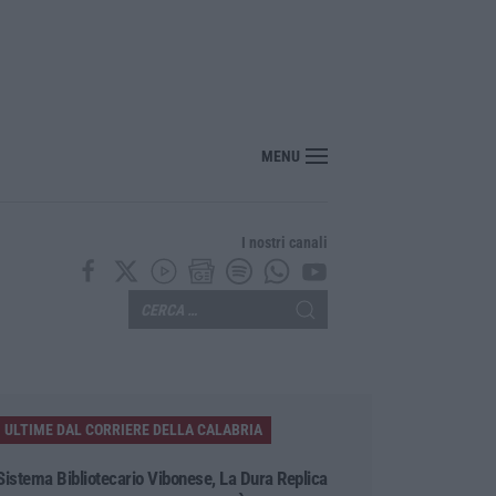
“America Journals” celebra lo stilista Anton Giulio Grande
MENU
I nostri canali
ULTIME DAL CORRIERE DELLA CALABRIA
Sistema Bibliotecario Vibonese, La Dura Replica