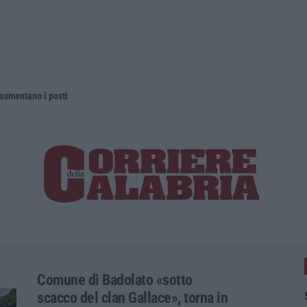
 aumentano i posti
La rivista 
Comune di Badolato «sotto
scacco del clan Gallace», torna in