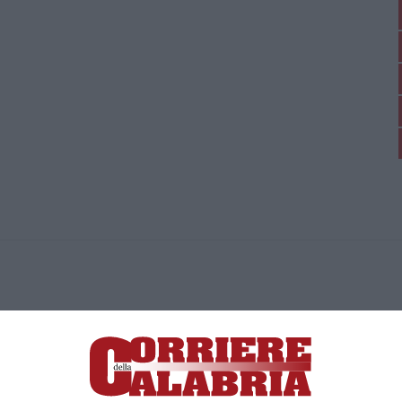
ica di News&Com S.r.l ©2012-
-2026. Tutti i diritti riservati.
ia, Lamezia Terme (CZ)
irettore responsabile Paola Militano |
Privacy