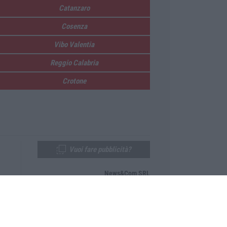
Catanzaro
Cosenza
Vibo Valentia
Reggio Calabria
Crotone
Vuoi fare pubblicità?
News&Com SRL
Telefono:
0968-53665
Email:
newsandcom@gmail.com