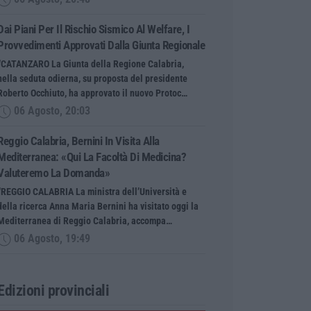
Dai Piani Per Il Rischio Sismico Al Welfare, I
Provvedimenti Approvati Dalla Giunta Regionale
“CATANZARO La Giunta della Regione Calabria,
nella seduta odierna, su proposta del presidente
Roberto Occhiuto, ha approvato il nuovo Protoc…
06 Agosto, 20:03
Reggio Calabria, Bernini In Visita Alla
Mediterranea: «Qui La Facoltà Di Medicina?
Valuteremo La Domanda»
“REGGIO CALABRIA La ministra dell’Università e
della ricerca Anna Maria Bernini ha visitato oggi la
Mediterranea di Reggio Calabria, accompa…
06 Agosto, 19:49
Edizioni provinciali