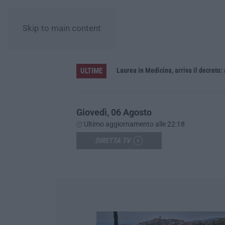
Skip to main content
ULTIME
Sistema bibliotecario vibonese, la dura replica di Soriano e Romeo: «Il fallimento è di chi ha staccato la spina»
Laurea in Medicina, arriva il decreto:
Giovedì, 06 Agosto
Ultimo aggiornamento alle 22:18
DIRETTA TV