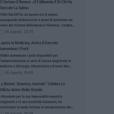
Di Soriano E Romeo: «Il Fallimento È Di Chi Ha
Staccato La Spina»
“VIBO VALENTIA «In queste ore si stanno
susseguendo dichiarazioni e prese di posizione sul
futuro del Sistema Bibliotecario Vibonese. Compre…
06 Agosto, 22:18
Laurea In Medicina, Arriva Il Decreto:
Aumentano I Posti
“ROMA Aumentano i posti disponibili per
l’immatricolazione ai corsi di laurea magistrale in
Medicina e Chirurgia, Odontoiatria e Protesi den…
06 Agosto, 20:49
La Rivista “America Journals” Celebra Lo
Stilista Anton Giulio Grande
“«Rinomato per la sua impeccabile maestria
artigianale e la sua creatività visionaria, ha
trasformato la moda italiana in un’espressione dur…
06 Agosto, 20:48