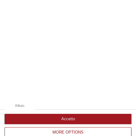
un’imprenditrice che dimostra ogni giorno di saper interpretare al me…
06 Agosto, 18:24
Edizioni provinciali
Catanzaro
Cosenza
Vibo Valentia
Reggio Calabria
Crotone
Rifiuto
Accetto
MORE OPTIONS