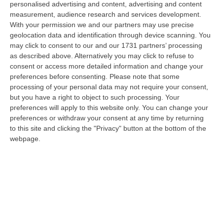
personalised advertising and content, advertising and content
“REGGIO CALABRIA La ministra dell’Università e della ricerca Anna Maria
measurement, audience research and services development.
Bernini ha visitato oggi la Mediterranea di Reggio Calabria, accompa…
With your permission we and our partners may use precise
06 Agosto, 19:49
geolocation data and identification through device scanning. You
may click to consent to our and our 1731 partners’ processing
L’estate Di Sangue Sulle Strade Vibonesi, Le Vite Spezzate Di
as described above. Alternatively you may click to refuse to
Carmelo E Andrea E Una Provincia Sotto Shock
consent or access more detailed information and change your
“VIBO VALENTIA Carmelo aveva 27 anni, Andrea solo 23. Due giovani vite
preferences before consenting.
Please note that some
spezzate, famiglie e comunità sconvolte in una drammatica scia di san…
processing of your personal data may not require your consent,
but you have a right to object to such processing. Your
06 Agosto, 19:10
preferences will apply to this website only. You can change your
preferences or withdraw your consent at any time by returning
Omicidio Di Massimo Speranza “il Brasiliano”, I Dubbi Sul
to this site and clicking the "Privacy" button at the bottom of the
Mandante E Sui Luoghi Delle Riunioni
webpage.
“COSENZA Sono state le dichiarazioni offerte dai collaboratori di
giustizia a consentire alla Distrettuale Antimafia di Catanzaro di ricostr…
06 Agosto, 18:24
Confagricoltura Calabria: Con Alberta Nesci Il Consorzio “Terre Di
Reggio Calabria” Guarda Al Futuro
“LAMEZIA TERME «Alberta Nesci, socia e dirigente di Confagricoltura, è