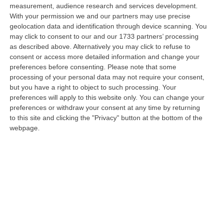
territorio c…
measurement, audience research and services development.
07 Agosto, 9:02
With your permission we and our partners may use precise
geolocation data and identification through device scanning. You
Blitz Nel Cosentino, Scoperta Coltivazione Di Marijuana.
may click to consent to our and our 1733 partners’ processing
Sequestrate 200 Piante – VIDEO
as described above. Alternatively you may click to refuse to
consent or access more detailed information and change your
“COSENZA I Finanzieri del Comando Provinciale Cosenza, nell’ambito di
preferences before consenting.
Please note that some
specifica attività di controllo del territorio finalizzata alla preven…
processing of your personal data may not require your consent,
07 Agosto, 8:51
but you have a right to object to such processing. Your
preferences will apply to this website only. You can change your
Entra In Un Terreno E Ruba Dodici Galline Nel Crotonese,
preferences or withdraw your consent at any time by returning
Denunciato Per Furto
to this site and clicking the "Privacy" button at the bottom of the
“PETILIA POLICASTRO Nell’ambito dell’intensificazione dei servizi di
webpage.
controllo del territorio disposti dalla Compagnia Carabinieri di Petili…
07 Agosto, 8:27
Etna, Fontana Di Lava: Voli Dirottati
“CATANIA Nuova fase parossistica sull’Etna con fontana di lava presente
al cratere Voragine e una nube eruttiva che si disperde in direzione…
07 Agosto, 8:07