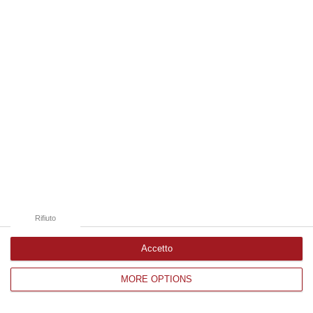
Edizioni provinciali
Catanzaro
Cosenza
Vibo Valentia
Reggio Calabria
Crotone
Rifiuto
Accetto
MORE OPTIONS
Corriere delle Calabria è una testata giornalistica di News&Com S.r.l
©2012-
-2026. Tutti i diritti riservati.