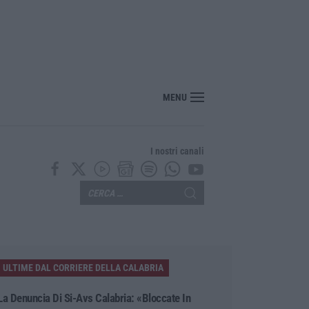
pera personale: +1,6% secondo l’ultima rilevazione ministeriale
MENU
I nostri canali
ULTIME DAL CORRIERE DELLA CALABRIA
La Denuncia Di Si-Avs Calabria: «Bloccate In