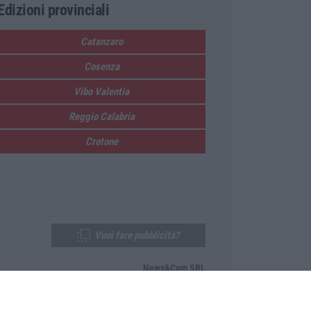
Edizioni provinciali
Catanzaro
Cosenza
Vibo Valentia
Reggio Calabria
Crotone
Vuoi fare pubblicità?
News&Com SRL
Telefono:
0968-53665