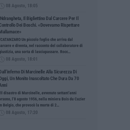
08 Agosto, 18:05
’Ndrangheta, Il Bigliettino Dal Carcere Per Il
Controllo Dei Boschi. «Dovevamo Rispettare
Mallamace»
“CATANZARO Un piccolo foglio che arriva dal
carcere e diventa, nel racconto del collaboratore di
giustizia, una sorta di lasciapassare. Rocc…
08 Agosto, 18:01
Dall’inferno Di Marcinelle Alla Sicurezza Di
Oggi, Un Monito Inascoltato Che Dura Da 70
Anni
“Il disastro di Marcinelle, avvenuto settant’anni
orsono, l’8 agosto 1956, nella miniera Bois du Cazier
in Belgio, che provocò la morte di 2…
08 Agosto, 17:20