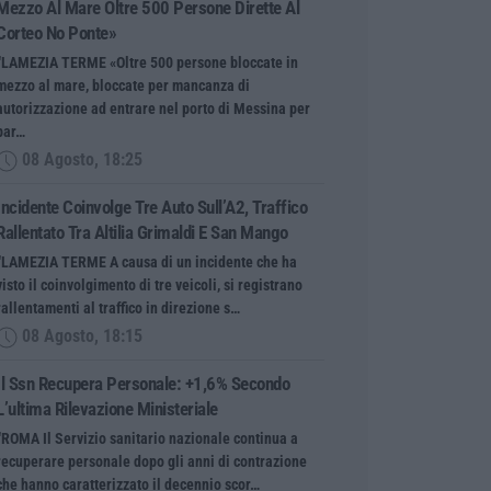
Mezzo Al Mare Oltre 500 Persone Dirette Al
Corteo No Ponte»
“LAMEZIA TERME «Oltre 500 persone bloccate in
mezzo al mare, bloccate per mancanza di
autorizzazione ad entrare nel porto di Messina per
par…
08 Agosto, 18:25
Incidente Coinvolge Tre Auto Sull’A2, Traffico
Rallentato Tra Altilia Grimaldi E San Mango
“LAMEZIA TERME A causa di un incidente che ha
visto il coinvolgimento di tre veicoli, si registrano
rallentamenti al traffico in direzione s…
08 Agosto, 18:15
Il Ssn Recupera Personale: +1,6% Secondo
L’ultima Rilevazione Ministeriale
“ROMA Il Servizio sanitario nazionale continua a
recuperare personale dopo gli anni di contrazione
che hanno caratterizzato il decennio scor…