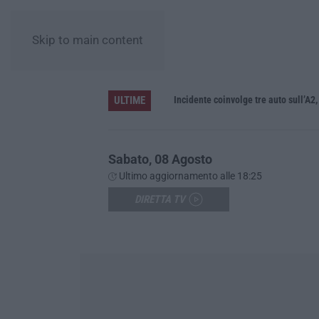
Skip to main content
ULTIME
La denuncia di Si-Avs Calabria: «Bloccate in mezzo al mare oltre 500 persone dirette al corteo No Ponte»
Incidente coinvolge tre auto sull’A2, t
Sabato, 08 Agosto
Ultimo aggiornamento alle 18:25
DIRETTA TV