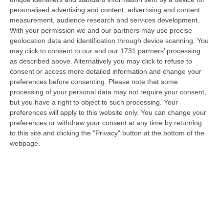
Belvedere Marittimo
personalised advertising and content, advertising and content
“DIAMANTE Nei giorni scorsi, gli operatori della Polizia di Stato della
measurement, audience research and services development.
Squadra Mobile della Questura di Cosenza e del Commissariato di Diam…
With your permission we and our partners may use precise
06 Agosto, 15:27
geolocation data and identification through device scanning. You
may click to consent to our and our 1731 partners’ processing
Situazione 118, Miserendino: «I Servizi Di Emergenza Soffrono
as described above. Alternatively you may click to refuse to
consent or access more detailed information and change your
Ma I Risultati Arriveranno»
preferences before consenting.
Please note that some
“CATANZARO “I servizi di emergenza sono in difficoltà, e non solo in
processing of your personal data may not require your consent,
Regione Calabria. La Calabria soffre sicuramente per una riforma
but you have a right to object to such processing. Your
ancora…
preferences will apply to this website only. You can change your
06 Agosto, 15:00
preferences or withdraw your consent at any time by returning
to this site and clicking the "Privacy" button at the bottom of the
Afa In Lieve Calo, Da Domani Scendono Le Città Con Bollino Rosso
webpage.
“Si attenua lievemente la morsa dell’afa sull’Italia: dopo il record di oggi
con 27 città italiane monitorate su 27 col bollino rosso di all…
06 Agosto, 14:54
Platania, Impianto Sul Torrente Piazza: Il Consiglio Di Stato Dà
Ragione Alla Società Idroelettrica Del Corace