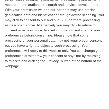
06 Agosto, 20:49
measurement, audience research and services development.
With your permission we and our partners may use precise
La Rivista “America Journals” Celebra Lo Stilista Anton Giulio
geolocation data and identification through device scanning. You
Grande
may click to consent to our and our 1733 partners’ processing
“«Rinomato per la sua impeccabile maestria artigianale e la sua
as described above. Alternatively you may click to refuse to
creatività visionaria, ha trasformato la moda italiana in un’espressione
consent or access more detailed information and change your
dur…
preferences before consenting.
Please note that some
processing of your personal data may not require your consent,
06 Agosto, 20:48
but you have a right to object to such processing. Your
preferences will apply to this website only. You can change your
Dai Piani Per Il Rischio Sismico Al Welfare, I Provvedimenti
preferences or withdraw your consent at any time by returning
Approvati Dalla Giunta Regionale
to this site and clicking the "Privacy" button at the bottom of the
“CATANZARO La Giunta della Regione Calabria, nella seduta odierna, su
webpage.
proposta del presidente Roberto Occhiuto, ha approvato il nuovo Protoc…
06 Agosto, 20:03
Reggio Calabria, Bernini In Visita Alla Mediterranea: «Qui La
Facoltà Di Medicina? Valuteremo La Domanda»
“REGGIO CALABRIA La ministra dell’Università e della ricerca Anna Maria
Bernini ha visitato oggi la Mediterranea di Reggio Calabria, accompa…
06 Agosto, 19:49