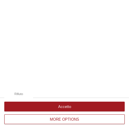
Edizioni provinciali
Catanzaro
Cosenza
Vibo Valentia
Reggio Calabria
Crotone
Rifiuto
Accetto
MORE OPTIONS
Corriere delle Calabria è una testata giornalistica di News&Com S.r.l