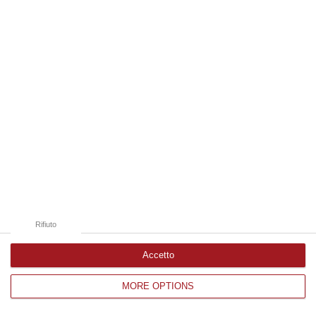
Edizioni provinciali
Catanzaro
Cosenza
Vibo Valentia
Reggio Calabria
Crotone
Rifiuto
Accetto
MORE OPTIONS
Corriere delle Calabria è una testata giornalistica di News&Com S.r.l
©2012-
-2026. Tutti i diritti riservati.