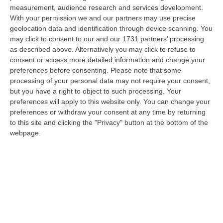
stato arrestato dai carabinieri a Cinquefrondi perché accusato del t…
measurement, audience research and services development.
With your permission we and our partners may use precise
05 Agosto, 22:07
geolocation data and identification through device scanning. You
may click to consent to our and our 1731 partners’ processing
Ciclovia Dei Parchi Della Calabria: Al Via La Messa In Sicurezza
as described above. Alternatively you may click to refuse to
Del Tratto Fabrizia – Serra San Bruno
consent or access more detailed information and change your
“SERRA SAN BRUNO Partono i lavori di riqualificazione e miglioramento
preferences before consenting.
Please note that some
della sicurezza lungo la Ciclovia dei Parchi della Calabria, concentra…
processing of your personal data may not require your consent,
05 Agosto, 21:56
but you have a right to object to such processing. Your
preferences will apply to this website only. You can change your
Tari, Senese: «Rendere Efficiente Il Sistema Per Ridurre I Costi
preferences or withdraw your consent at any time by returning
Per I Cittadini E Aumentare I Salari»
to this site and clicking the "Privacy" button at the bottom of the
webpage.
“CATANZARO A Lamezia Terme la Tari aumenta del 6,2% per le famiglie e
del 17% per le imprese; a Crotone del 6,9%; a Catanzaro dell’1,63%. A…
05 Agosto, 21:23
Delmastro, No All’acquisizione Delle Chat. Bagarre Alla Camera
“ROMA L’Aula della Camera, a scrutinio segreto, ha confermato quanto
già votato dalla Giunta delle autorizzazioni, non consentendo alla magi…
05 Agosto, 21:07