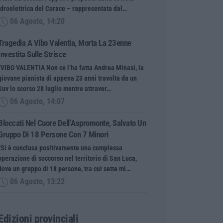
Idroelettrica del Corace – rappresentata dal…
06 Agosto, 14:20
Tragedia A Vibo Valentia, Morta La 23enne
Investita Sulle Strisce
“VIBO VALENTIA Non ce l’ha fatta Andrea Minasi, la
giovane pianista di appena 23 anni travolta da un
Suv lo scorso 28 luglio mentre attraver…
06 Agosto, 14:07
Bloccati Nel Cuore Dell’Aspromonte, Salvato Un
Gruppo Di 18 Persone Con 7 Minori
“Si è conclusa positivamente una complessa
operazione di soccorso nel territorio di San Luca,
dove un gruppo di 18 persone, tra cui sette mi…
06 Agosto, 13:22
Edizioni provinciali