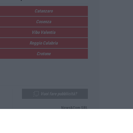
Catanzaro
Cosenza
Vibo Valentia
Reggio Calabria
Crotone
Vuoi fare pubblicità?
News&Com SRL
Telefono:
0968-53665
Email:
newsandcom@gmail.com