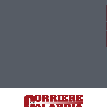
ica di News&Com S.r.l ©2012-
-2026. Tutti i diritti riservati.
ia, Lamezia Terme (CZ)
irettore responsabile Paola Militano |
Privacy