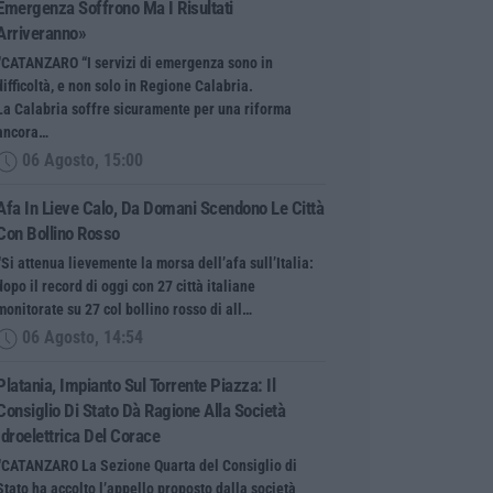
Emergenza Soffrono Ma I Risultati
Arriveranno»
“CATANZARO “I servizi di emergenza sono in
difficoltà, e non solo in Regione Calabria.
La Calabria soffre sicuramente per una riforma
ancora…
06 Agosto, 15:00
Afa In Lieve Calo, Da Domani Scendono Le Città
Con Bollino Rosso
“Si attenua lievemente la morsa dell’afa sull’Italia:
dopo il record di oggi con 27 città italiane
monitorate su 27 col bollino rosso di all…
06 Agosto, 14:54
Platania, Impianto Sul Torrente Piazza: Il
Consiglio Di Stato Dà Ragione Alla Società
Idroelettrica Del Corace
“CATANZARO La Sezione Quarta del Consiglio di
Stato ha accolto l’appello proposto dalla società