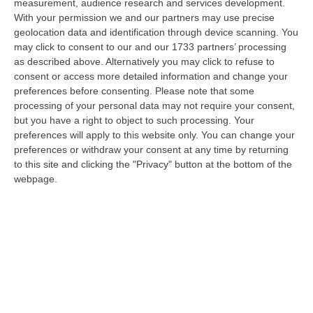
measurement, audience research and services development.
Vinitaly A Reggio, Caligiuri: «Una Calabria Straordinaria Che
With your permission we and our partners may use precise
Merita Di Essere Rappresentata Nel Modo Giusto»
geolocation data and identification through device scanning. You
may click to consent to our and our 1733 partners’ processing
“REGGIO CALABRIA Due giorni di vino, storia ed esposizioni delle
as described above. Alternatively you may click to refuse to
eccellenze calabresi. Tutto in «un territorio che è meraviglioso, sul
consent or access more detailed information and change your
lungo…
preferences before consenting.
Please note that some
09 Agosto, 10:12
processing of your personal data may not require your consent,
but you have a right to object to such processing. Your
Rissa Tra Tifosi Durante Real Polistena-Sinopolese, Emessi Due
preferences will apply to this website only. You can change your
Daspo
preferences or withdraw your consent at any time by returning
“La polizia ha notificato due provvedimenti di daspo, emessi dalla
to this site and clicking the "Privacy" button at the bottom of the
Questura di Reggio Calabria a fine luglio, nei confronti di tifosi ritenu…
webpage.
09 Agosto, 9:36
Truffa Tramite False Piattaforme Di Criptovalute, Due Indagati
“Le criptovalute continuano a rappresentare uno degli strumenti più
frequentemente utilizzati dai truffatori per attirare potenziali vittime…
09 Agosto, 9:32