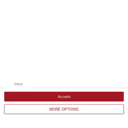
Edizioni provinciali
Catanzaro
Cosenza
Vibo Valentia
Reggio Calabria
Crotone
Rifiuto
Accetto
Corriere delle Calabria è una testata giornalistica di News&Com S.r.l
MORE OPTIONS
©2012-
-2026. Tutti i diritti riservati.
P.IVA. 03199620794, Via del mare 6/G, S.Eufemia, Lamezia Terme