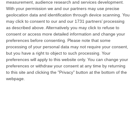
measurement, audience research and services development.
Pubblica Sicurezza di Gioia Tauro, liberi dal servizio, sono interve…
With your permission we and our partners may use precise
06 Agosto, 11:52
geolocation data and identification through device scanning. You
may click to consent to our and our 1731 partners’ processing
Musica In Lutto, Morto A 86 Anni Il Cantautore Francesco Guccini
as described above. Alternatively you may click to refuse to
“È morto Francesco Guccini, uno dei più grandi cantautori italiani. Il
consent or access more detailed information and change your
“Maestrone” si è spento questa mattina a Pavana, sull’Appennino tosco…
preferences before consenting.
Please note that some
06 Agosto, 11:22
processing of your personal data may not require your consent,
but you have a right to object to such processing. Your
Gelato, In Calabria Le Famiglie Spendono 60 Milioni L’anno
preferences will apply to this website only. You can change your
preferences or withdraw your consent at any time by returning
“CATANZARO Le famiglie calabresi spendono ogni anno circa 60 milioni
to this site and clicking the "Privacy" button at the bottom of the
di euro per acquistare gelati e oltre sette laboratori su dieci presen…
webpage.
06 Agosto, 11:21
Nardi: Pubblicato Il Bando Per L’appalto Di Oltre 4 Mln Per La
Messa In Sicurezza Del Fiume Crati
“CATANZARO Prende il via l’ulteriore fase di affidamento degli interventi
per la messa in sicurezza e il ripristino dell’officiosità idrauli…
06 Agosto, 10:42