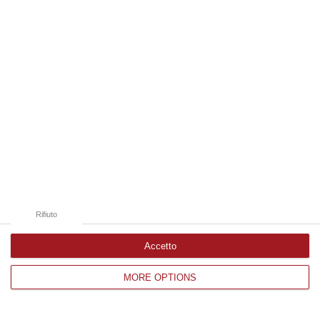
Edizioni provinciali
Catanzaro
Cosenza
Vibo Valentia
Reggio Calabria
Crotone
Rifiuto
Accetto
MORE OPTIONS
Corriere delle Calabria è una testata giornalistica di News&Com S.r.l
©2012-
-2026. Tutti i diritti riservati.
P.IVA. 03199620794, Via del mare 6/G, S.Eufemia, Lamezia Terme