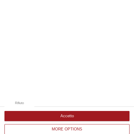
Forestale di Cosenza ad un uomo di Rende per un incendio sviluppatosi…
08 Agosto, 10:46
Edizioni provinciali
Catanzaro
Cosenza
Vibo Valentia
Reggio Calabria
Crotone
Rifiuto
Accetto
MORE OPTIONS