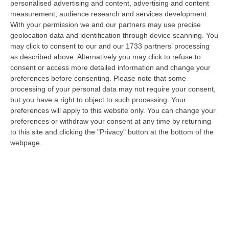
personalised advertising and content, advertising and content
Ministro dell’Università e della Ricerca, Anna Maria Bernini, ha firmato
measurement, audience research and services development.
i…
With your permission we and our partners may use precise
08 Agosto, 10:58
geolocation data and identification through device scanning. You
may click to consent to our and our 1733 partners’ processing
Occhiuto: «Marcinelle Tra Le Pagine Più Dolorose Della Storia
as described above. Alternatively you may click to refuse to
Italiana»
consent or access more detailed information and change your
“«L’8 agosto 1956 rimane una delle pagine più dolorose della storia
preferences before consenting.
Please note that some
dell’emigrazione italiana. A Marcinelle, in Belgio, 262 minatori persero…
processing of your personal data may not require your consent,
08 Agosto, 10:53
but you have a right to object to such processing. Your
preferences will apply to this website only. You can change your
«La Calabria Del Vino Non Ha Bisogno Di Assomigliare Ai Grandi
preferences or withdraw your consent at any time by returning
to this site and clicking the "Privacy" button at the bottom of the
Territori, Ma Solo Di Avere Piena Consapevolezza»
webpage.
“COSENZA Custodi della biodiversità, artigiani del gusto e ambasciatori
di un territorio in forte evoluzione. I vignaioli indipendenti rappr…
08 Agosto, 10:47
Incendio Doloso A Rende, Presunto Piromane Ripreso Dalle
Telecamere – VIDEO
“COSENZA Incendio doloso è il reato contestato dal Nucleo Carabinieri