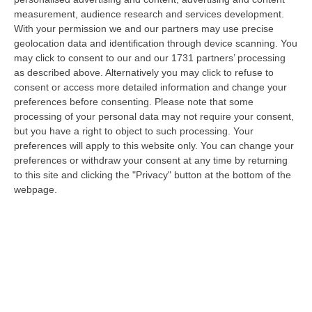
con 27 città italiane monitorate su 27 col bollino rosso di all…
measurement, audience research and services development.
06 Agosto, 14:54
With your permission we and our partners may use precise
geolocation data and identification through device scanning. You
Platania, Impianto Sul Torrente Piazza: Il Consiglio Di Stato Dà
may click to consent to our and our 1731 partners’ processing
Ragione Alla Società Idroelettrica Del Corace
as described above. Alternatively you may click to refuse to
consent or access more detailed information and change your
“CATANZARO La Sezione Quarta del Consiglio di Stato ha accolto
preferences before consenting.
Please note that some
l’appello proposto dalla società Idroelettrica del Corace – rappresentata
processing of your personal data may not require your consent,
dal…
but you have a right to object to such processing. Your
06 Agosto, 14:20
preferences will apply to this website only. You can change your
preferences or withdraw your consent at any time by returning
Tragedia A Vibo Valentia, Morta La 23enne Investita Sulle Strisce
to this site and clicking the "Privacy" button at the bottom of the
“VIBO VALENTIA Non ce l’ha fatta Andrea Minasi, la giovane pianista di
webpage.
appena 23 anni travolta da un Suv lo scorso 28 luglio mentre attraver…
06 Agosto, 14:07
Bloccati Nel Cuore Dell’Aspromonte, Salvato Un Gruppo Di 18
Persone Con 7 Minori
“Si è conclusa positivamente una complessa operazione di soccorso nel
territorio di San Luca, dove un gruppo di 18 persone, tra cui sette mi…