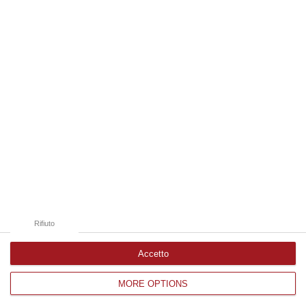
06 Agosto, 13:22
Edizioni provinciali
Catanzaro
Cosenza
Vibo Valentia
Reggio Calabria
Crotone
Rifiuto
Accetto
MORE OPTIONS
Corriere delle Calabria è una testata giornalistica di News&Com S.r.l