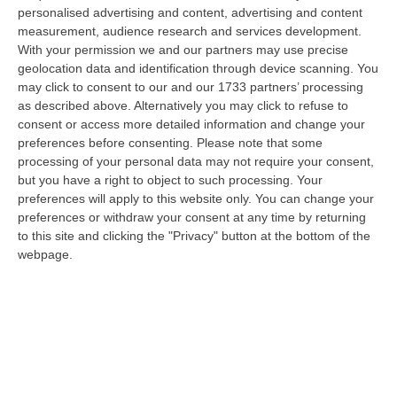
“ROMA Aumentano i posti disponibili per l’immatricolazione ai corsi di
personalised advertising and content, advertising and content
laurea magistrale in Medicina e Chirurgia, Odontoiatria e Protesi den…
measurement, audience research and services development.
With your permission we and our partners may use precise
06 Agosto, 20:49
geolocation data and identification through device scanning. You
may click to consent to our and our 1733 partners’ processing
La Rivista “America Journals” Celebra Lo Stilista Anton Giulio
as described above. Alternatively you may click to refuse to
Grande
consent or access more detailed information and change your
“«Rinomato per la sua impeccabile maestria artigianale e la sua
preferences before consenting.
Please note that some
creatività visionaria, ha trasformato la moda italiana in un’espressione
processing of your personal data may not require your consent,
dur…
but you have a right to object to such processing. Your
06 Agosto, 20:48
preferences will apply to this website only. You can change your
preferences or withdraw your consent at any time by returning
Dai Piani Per Il Rischio Sismico Al Welfare, I Provvedimenti
to this site and clicking the "Privacy" button at the bottom of the
Approvati Dalla Giunta Regionale
webpage.
“CATANZARO La Giunta della Regione Calabria, nella seduta odierna, su
proposta del presidente Roberto Occhiuto, ha approvato il nuovo Protoc…
06 Agosto, 20:03
Reggio Calabria, Bernini In Visita Alla Mediterranea: «Qui La
Facoltà Di Medicina? Valuteremo La Domanda»