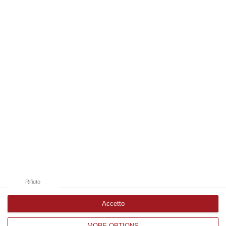
“REGGIO CALABRIA La ministra dell’Università e della ricerca Anna Maria
Bernini ha visitato oggi la Mediterranea di Reggio Calabria, accompa…
06 Agosto, 19:49
Edizioni provinciali
Catanzaro
Cosenza
Vibo Valentia
Reggio Calabria
Crotone
Rifiuto
Accetto
MORE OPTIONS