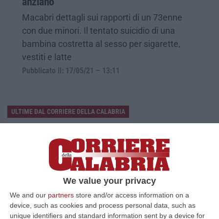
anziano
Macabri dettagli sui rapporti di un 73enne
con due minori. Il tentato suicidio di una
bambina costretta al sesso per sigarette,
vestiti e latte
Pubblicato il: 17/05/21 – 13:11
ULTIME DAL CORRIERE DELLA CALABRIA
Sistema Bibliotecario Vibonese, La Dura Replica Di Soriano E
Romeo: «Il Fallimento È Di Chi Ha Staccato La Spina»
“VIBO VALENTIA «In queste ore si stanno susseguendo dichiarazioni e
prese di posizione sul futuro del Sistema Bibliotecario Vibonese.
Compre…
We value your privacy
06 Agosto, 22:18
We and our
partners
store and/or access information on a
device, such as cookies and process personal data, such as
Laurea In Medicina, Arriva Il Decreto: Aumentano I Posti
unique identifiers and standard information sent by a device for