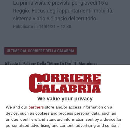
La prima visita è prevista per giovedì 15 a
Reggio. Focus degli appuntamenti: mobilità,
sistema viario e rilancio del territorio
Pubblicato il: 14/04/21 – 12:38
ULTIME DAL CORRIERE DELLA CALABRIA
All’asta Il Pallone Della “mano Di Dio” Di Maradona
“ROMA Il pallone con cui Diego Maradona segnò durante la storica
vittoria dell’Argentina sull’Inghilterra ai Mondiali del 1986 potrebbe
esse…
08 Agosto, 23:28
We value your privacy
Milano, Vannacci Candida Il Generale Burgio
We and our
partners
store and/or access information on a
“ROMA “La sfida delle grandi città correremo in tutte le grandi città
device, such as cookies and process personal data, such as
Milano, Bologna, Roma e Napoli. Ci presenteremo come Futuro
unique identifiers and standard information sent by a device for
nazionale…
personalised advertising and content, advertising and content