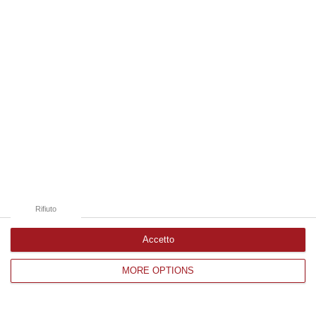
Edizioni provinciali
Catanzaro
Cosenza
Vibo Valentia
Reggio Calabria
Crotone
Rifiuto
Accetto
MORE OPTIONS
Corriere delle Calabria è una testata giornalistica di News&Com S.r.l
©2012-
-2026. Tutti i diritti riservati.
P.IVA. 03199620794, Via del mare 6/G, S.Eufemia, Lamezia Terme