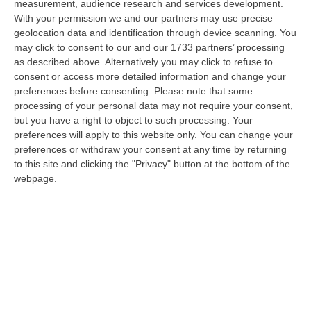
08 Agosto, 22:19
measurement, audience research and services development.
With your permission we and our partners may use precise
Messina, I “No Ponte” Di Nuovo In Marcia
geolocation data and identification through device scanning. You
may click to consent to our and our 1733 partners’ processing
“MESSINA “Chiediamo che venga chiusa la società Stretto di Messina. La
as described above. Alternatively you may click to refuse to
liquidazione era stata già indicata dal governo Monti nel 2013, e la…
consent or access more detailed information and change your
08 Agosto, 21:20
preferences before consenting.
Please note that some
processing of your personal data may not require your consent,
Vinitaly And The City A Reggio: Il Grande Abbraccio Tra Identità
but you have a right to object to such processing. Your
Del Territorio, Storia E Cultura – FOTO
preferences will apply to this website only. You can change your
“REGGIO CALABRIA Vinitaly and the City arriva a Reggio Calabria. Dopo il
preferences or withdraw your consent at any time by returning
successo dell’edizione di Sibari, dove la manifestazione ha fatto s…
to this site and clicking the "Privacy" button at the bottom of the
webpage.
08 Agosto, 20:47
Pride, La “prima Volta” Dell’onda Arcobaleno A Catanzaro. In
Migliaia In Marcia Per I Diritti E La Libertà – FOTO
“CATANZARO Una prima volta destinata a lasciare un segno nella storia
della città. Catanzaro oggi celebra il suo primo Pride: colori, musica…
08 Agosto, 19:38