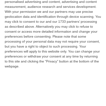
personalised advertising and content, advertising and content
“PIZZO Il blu della Calabria, le sue coste, il Mediterraneo e soprattutto le
measurement, audience research and services development.
tante voci che ogni giorno raccontano, studiano, proteggono e v…
With your permission we and our partners may use precise
09 Agosto, 12:52
geolocation data and identification through device scanning. You
may click to consent to our and our 1733 partners’ processing
Evade Dai Domiciliari, Boss Ergastolano Torna In Carcere
as described above. Alternatively you may click to refuse to
“È tornato in carcere Giovanni Calasso, 61 anni, storico esponente della
consent or access more detailed information and change your
Sacra Corona Unita e già condannato all’ergastolo, arrestato il 1°…
preferences before consenting.
Please note that some
processing of your personal data may not require your consent,
09 Agosto, 12:18
but you have a right to object to such processing. Your
preferences will apply to this website only. You can change your
In Fiamme Nella Notte Il Capannone Di Un’azienda A
preferences or withdraw your consent at any time by returning
Montegiordano, Danni Da Oltre Un Milione Di Euro
to this site and clicking the "Privacy" button at the bottom of the
“MONTEGIORDANO Un grosso incendio ha colpito questa notte un
webpage.
capannone della Sassone Tartufi, azienda di Montegiordano
specializzata nella c…
09 Agosto, 11:59
È Morto Massimiliano Cencelli, Fu Ideatore Dell’omonimo
“manuale”
“ROMA E’ morto a Roma ieri pomeriggio Massimiliano Cencelli, aveva 90