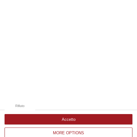
anni. Funzionario della Democrazia Cristiana degli anni ’60, divenne f…
09 Agosto, 10:43
Edizioni provinciali
Catanzaro
Cosenza
Vibo Valentia
Reggio Calabria
Crotone
Rifiuto
Accetto
MORE OPTIONS