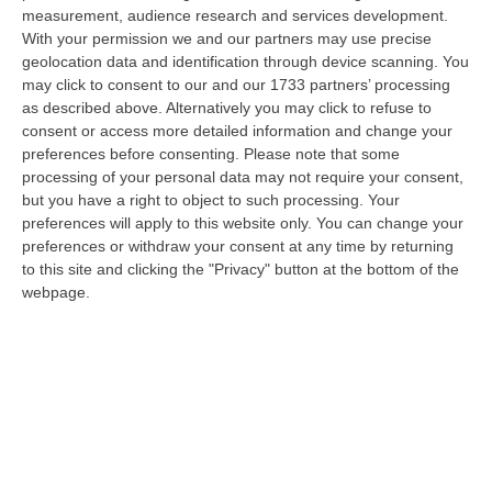
Regione Calabria siamo tra i potenziali beneficiari della proposta d…
measurement, audience research and services development.
07 Agosto, 22:35
With your permission we and our partners may use precise
geolocation data and identification through device scanning. You
Basilica Dell’Immacolata Concezione Di Catanzaro, Ferro:
may click to consent to our and our 1733 partners’ processing
as described above. Alternatively you may click to refuse to
«finanziamento Da 800 Milioni Di Euro»
consent or access more detailed information and change your
“CATANZARO «Con un importante finanziamento di 800 mila euro, si potrà
preferences before consenting.
Please note that some
dare avvio agli attesi lavori di ristrutturazione della Basilica dell…
processing of your personal data may not require your consent,
07 Agosto, 22:02
but you have a right to object to such processing. Your
preferences will apply to this website only. You can change your
Renzi: «Conte? Sarebbe Delittuoso Vannaccizzare La Coalizione»
preferences or withdraw your consent at any time by returning
to this site and clicking the "Privacy" button at the bottom of the
“ROMA «Conte sta giocando la sua partita, vedremo se le primarie si
webpage.
faranno, quando e con che formato, se a due Conte-Schlein o se ci
sarann…
07 Agosto, 21:35
Meteo, Altri 10 Giorni Di Caldo Estremo
“ROMA La tregua varrà fino a domani: dopo il record di ieri con il bollino
rosso per tutte le 27 città monitorate e oggi con 26 allerte mass…
07 Agosto, 20:33