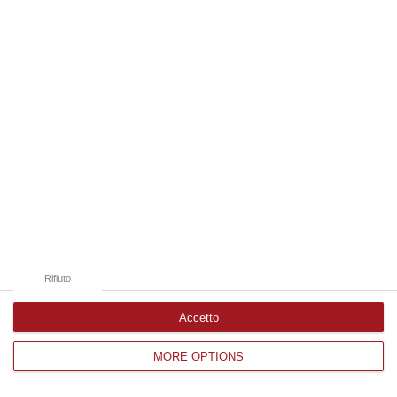
Edizioni provinciali
Catanzaro
Cosenza
Vibo Valentia
Reggio Calabria
Crotone
Rifiuto
Accetto
MORE OPTIONS
Corriere delle Calabria è una testata giornalistica di News&Com S.r.l
©2012-
-2026. Tutti i diritti riservati.