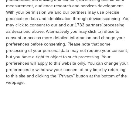
measurement, audience research and services development.
Diamante, Ecco L’ordinanza Sul Divieto Per I 14enni In Strada
With your permission we and our partners may use precise
Senza Accompagnamento
geolocation data and identification through device scanning. You
“DIAMANTE (COSENZA) Tutela dei minori, contrasto ai fenomeni di
may click to consent to our and our 1733 partners’ processing
disagio e devianza minorile, sicurezza e decoro urbano, fruizione serena
as described above. Alternatively you may click to refuse to
del…
consent or access more detailed information and change your
preferences before consenting.
Please note that some
08 Agosto, 18:40
processing of your personal data may not require your consent,
but you have a right to object to such processing. Your
La Denuncia Di Si-Avs Calabria: «Bloccate In Mezzo Al Mare Oltre
preferences will apply to this website only. You can change your
500 Persone Dirette Al Corteo No Ponte»
preferences or withdraw your consent at any time by returning
“LAMEZIA TERME Il segretario regionale Sinistra Italiana Avs
to this site and clicking the "Privacy" button at the bottom of the
della Calabria, Fernando Pignataro, in una nota ha segnala il ritardo con
webpage.
il q…
08 Agosto, 18:25
Incidente Coinvolge Tre Auto Sull’A2: Due Feriti E Traffico
Rallentato Tra Altilia Grimaldi E San Mango
“LAMEZIA TERME A causa di un incidente che ha visto il coinvolgimento
di tre veicoli e il ferimento di due persone, si sono registrati oggi…
08 Agosto, 18:15