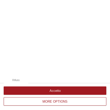
Edizioni provinciali
Catanzaro
Cosenza
Vibo Valentia
Reggio Calabria
Crotone
Rifiuto
Accetto
MORE OPTIONS
Corriere delle Calabria è una testata giornalistica di News&Com S.r.l