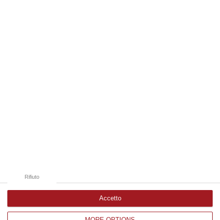
“REGGIO CALABRIA La ministra dell’Università e della ricerca Anna Maria
Bernini ha visitato oggi la Mediterranea di Reggio Calabria, accompa…
06 Agosto, 19:49
Edizioni provinciali
Catanzaro
Cosenza
Vibo Valentia
Reggio Calabria
Crotone
Rifiuto
Accetto
MORE OPTIONS