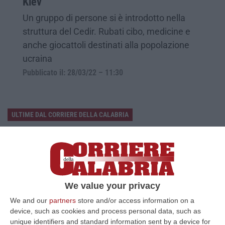
Kiev
Un gruppo di persone si è introdotto nella
struttura del Cedir. Rubati cibo, medicine e
anche giocattoli destinati alla popolazione
ucraina
Pubblicato il: 28/03/22 – 11:30
ULTIME DAL CORRIERE DELLA CALABRIA
Sistema Bibliotecario Vibonese, La Dura Replica Di Soriano E
Romeo: «Il Fallimento È Di Chi Ha Staccato La Spina»
“VIBO VALENTIA «In queste ore si stanno susseguendo dichiarazioni e
prese di posizione sul futuro del Sistema Bibliotecario Vibonese.
Compre…
We value your privacy
06 Agosto, 22:18
We and our
partners
store and/or access information on a
device, such as cookies and process personal data, such as
Laurea In Medicina, Arriva Il Decreto: Aumentano I Posti
unique identifiers and standard information sent by a device for