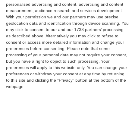
“ROMA Aumentano i posti disponibili per l’immatricolazione ai corsi di
personalised advertising and content, advertising and content
laurea magistrale in Medicina e Chirurgia, Odontoiatria e Protesi den…
measurement, audience research and services development.
With your permission we and our partners may use precise
06 Agosto, 20:49
geolocation data and identification through device scanning. You
may click to consent to our and our 1733 partners’ processing
La Rivista “America Journals” Celebra Lo Stilista Anton Giulio
as described above. Alternatively you may click to refuse to
Grande
consent or access more detailed information and change your
“«Rinomato per la sua impeccabile maestria artigianale e la sua
preferences before consenting.
Please note that some
creatività visionaria, ha trasformato la moda italiana in un’espressione
processing of your personal data may not require your consent,
dur…
but you have a right to object to such processing. Your
06 Agosto, 20:48
preferences will apply to this website only. You can change your
preferences or withdraw your consent at any time by returning
Dai Piani Per Il Rischio Sismico Al Welfare, I Provvedimenti
to this site and clicking the "Privacy" button at the bottom of the
Approvati Dalla Giunta Regionale
webpage.
“CATANZARO La Giunta della Regione Calabria, nella seduta odierna, su
proposta del presidente Roberto Occhiuto, ha approvato il nuovo Protoc…
06 Agosto, 20:03
Reggio Calabria, Bernini In Visita Alla Mediterranea: «Qui La
Facoltà Di Medicina? Valuteremo La Domanda»