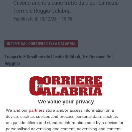
Ci sono anche alcune tratte da e per Lamezia
Terme e Reggio Calabria
Pubblicato il: 15/12/24 – 18:50
ULTIME DAL CORRIERE DELLA CALABRIA
Trasporto E Smaltimento Illecito Di Rifiuti, Tre Denunce Nel
Reggino
“REGGIO CALABRIA Prosegue senza sosta l’attività di contrasto ai reati
ambientali condotta dai Carabinieri del Comando Provinciale di Reggio…
07 Agosto, 12:10
Olivicoltura Vicina Al Collasso, Rischio Crisi Senza Precedenti
We value your privacy
“ROMA A poche settimane dall’avvio della nuova campagna olearia, il
We and our
partners
store and/or access information on a
comparto olivicolo italiano vive una delle crisi più gravi della sua sto…
device, such as cookies and process personal data, such as
07 Agosto, 11:43
unique identifiers and standard information sent by a device for
personalised advertising and content, advertising and content