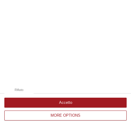
Edizioni provinciali
Catanzaro
Cosenza
Vibo Valentia
Reggio Calabria
Crotone
Rifiuto
Accetto
MORE OPTIONS
Corriere delle Calabria è una testata giornalistica di News&Com S.r.l
©2012-
-2026. Tutti i diritti riservati.