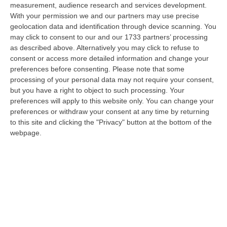
Schiavonea, Distrutti I Mezzi Del Cantiere Dell’azienda Del
measurement, audience research and services development.
Presidente Di Ance Calabria Rugna – FOTO
With your permission we and our partners may use precise
“CATANZARO All’alba, nel cantiere del lungomare di Schiavonea, in
geolocation data and identification through device scanning. You
provincia di Cosenza, c’erano soltanto mezzi devastati e anni di lavoro
may click to consent to our and our 1733 partners’ processing
co…
as described above. Alternatively you may click to refuse to
consent or access more detailed information and change your
07 Agosto, 11:26
preferences before consenting.
Please note that some
processing of your personal data may not require your consent,
Cedir, Rende E San Giovanni In Fiore, Scirocco E La «struttura
but you have a right to object to such processing. Your
Nostra» Degli Appalti Tra Sicilia E Calabria
preferences will apply to this website only. You can change your
“LAMEZIA TERME Un centro operativo a Messina, ma uomini, mezzi e
preferences or withdraw your consent at any time by returning
imprese da muovere anche sull’altra sponda dello Stretto. Dai lavori per
to this site and clicking the "Privacy" button at the bottom of the
l’…
webpage.
07 Agosto, 11:03
«Il Cavallo Sia Risorsa Agricola A Tutti Gli Effetti»
“ROMA Il cavallo deve essere riconosciuto pienamente come parte
integrante dell’agricoltura e non considerato un animale marginale
rispetto…
07 Agosto, 10:25