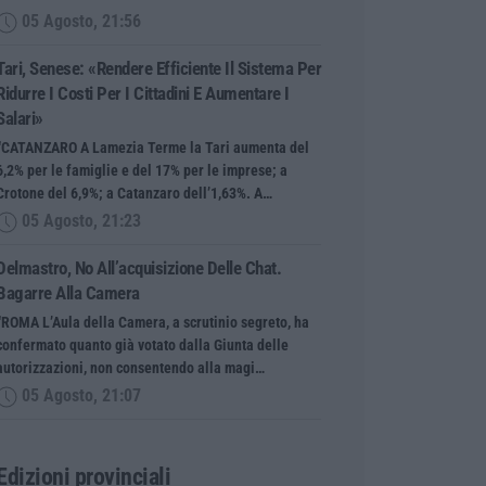
05 Agosto, 21:56
Tari, Senese: «Rendere Efficiente Il Sistema Per
Ridurre I Costi Per I Cittadini E Aumentare I
Salari»
“CATANZARO A Lamezia Terme la Tari aumenta del
6,2% per le famiglie e del 17% per le imprese; a
Crotone del 6,9%; a Catanzaro dell’1,63%. A…
05 Agosto, 21:23
Delmastro, No All’acquisizione Delle Chat.
Bagarre Alla Camera
“ROMA L’Aula della Camera, a scrutinio segreto, ha
confermato quanto già votato dalla Giunta delle
autorizzazioni, non consentendo alla magi…
05 Agosto, 21:07
Edizioni provinciali