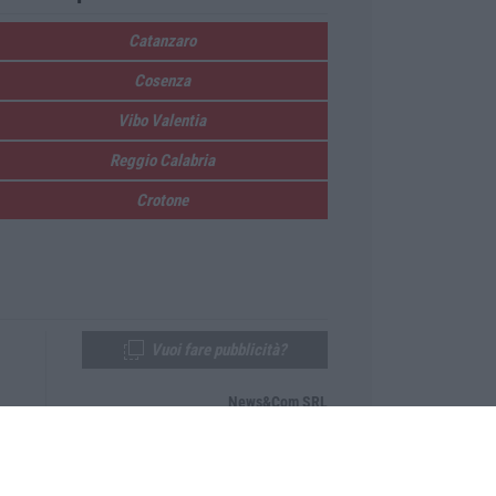
Catanzaro
Cosenza
Vibo Valentia
Reggio Calabria
Crotone
Vuoi fare pubblicità?
News&Com SRL
Telefono:
0968-53665
Email:
newsandcom@gmail.com