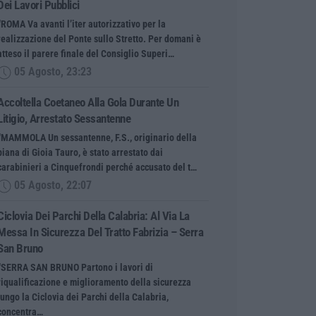
Dei Lavori Pubblici
“ROMA Va avanti l’iter autorizzativo per la
realizzazione del Ponte sullo Stretto. Per domani è
atteso il parere finale del Consiglio Superi…
05 Agosto, 23:23
Accoltella Coetaneo Alla Gola Durante Un
Litigio, Arrestato Sessantenne
“MAMMOLA Un sessantenne, F.S., originario della
piana di Gioia Tauro, è stato arrestato dai
carabinieri a Cinquefrondi perché accusato del t…
05 Agosto, 22:07
Ciclovia Dei Parchi Della Calabria: Al Via La
Messa In Sicurezza Del Tratto Fabrizia – Serra
San Bruno
“SERRA SAN BRUNO Partono i lavori di
riqualificazione e miglioramento della sicurezza
lungo la Ciclovia dei Parchi della Calabria,
concentra…