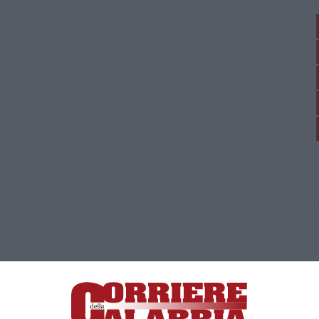
ica di News&Com S.r.l ©2012-
-2026. Tutti i diritti riservati.
ia, Lamezia Terme (CZ)
irettore responsabile Paola Militano |
Privacy